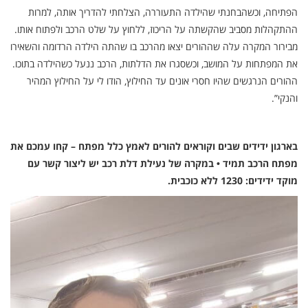
הפתיחה, וכשהבחנתי שהילדה התעוררה, הצלחתי להדריך אותה, למרות
ההתקהלות מסביב שהקשתה על הריכוז, ללחוץ על שלט הרכב ולפתוח אותו.
מבירור המקרה עלה שההורים יצאו מהרכב בו שהתה הילדה הרדומה והשאירו
את המפתחות על המושב, וכשסגרו את הדלתות, הרכב ננעל כשהילדה בתוכו.
ההורים הנרגשים שהיו חסרי אונים עד החילוץ, הודו לי על החילוץ המהיר
והנקי”.
בארגון ידידים שבים וקוראים להורים לאמץ כלל מפתח – קחו עמכם את
מפתח הרכב תמיד • במקרה של נעילת דלת רכב יש ליצור קשר עם
מוקד ידידים: 1230 ללא כוכבית.