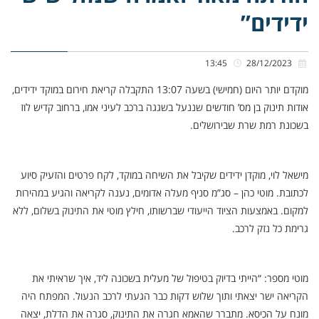
ידידים”
13:45
28/12/2023
מוקדם יותר היום (חמישי) בשעה 13:07 התקבלה קריאת חירום במוקד ידידים,
אודות תינוק בן מס’ חודשים שננעל בשגגה ברכב לעיני אמו, ברחוב קדיש לוז
בשכונת רמת שרת שבירושלים.
מישאל לוי, מוקדן ידידים שקיבל את השיחה במוקד, לקח פרטים והזעיק סיוע
לכתובת. מוטי כהן – סג”מ סניף מעלה אדומים, נענה לקריאה והגיע במהירות
למקום. באמצעות הציוד הייעודי שברשותו, חילץ מוטי את התינוק בשלום, ללא
גרימת כל נזק לרכב.
מוטי מספר: “הייתי בדיוק בטיפול של מעלית בשכונה ליד, איך שראיתי את
הקריאה ישר יצאתי ותוך שלוש דקות כבר הגעתי לרכב הנעול. המפתח היה
מונח על הכיסא. מתברר שהאמא חגרה את התינוק, סגרה את הדלת, יצאה