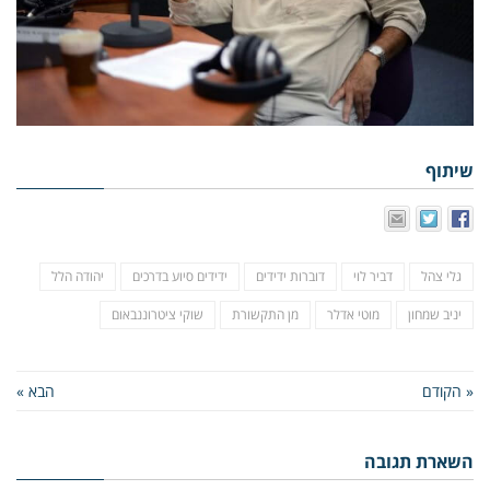
שיתוף
גלי צהל
דביר לוי
דוברות ידידים
ידידים סיוע בדרכים
יהודה הלל
יניב שמחון
מוטי אדלר
מן התקשורת
שוקי ציטרוננבאום
« הקודם
הבא »
השארת תגובה