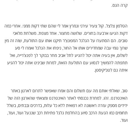
קרה הנס.
הטלפון צלצל. קול צעיר עירני ונמרץ אמר לי שהם שתי דקות ממני. אחרי כמה
דקות הגיעו ארבעה בחורים. שלושה מחצור. אחד מצפת. משלחת מלאכי
טובים. הם הסתערו על הגלגל המפונצ’ר תיקנו אותו עם התולעת, שזה זה מין
שרוך גומי עבה שמחדירים אותו אל החור, ניפחו את הגלגל ואמרו לי סע
לשלום, אין בעיה אתה יכול להגיע לתל אביב מחר בבוקר לך לפנצ’רייה, ואל
תתפתה להמשיך לנסוע עם התולעת הזאת, למרות שבינינו אתה יכול להגיע
איתה גם לטג’יקיסטן.
טוב. שאלתי אותם מה עם תשלום והם אמרו שאפשר לתרום לארגון באתר
האינטרנט. זהו. למחרת נכנסתי לאתר האינטרנט ומצאתי שהארגון הזה של
ידידים מספק עזרה ראשונה לא רפואית ללא כל עלות, בדרכים ובבתים, בשלל
תחומים כמו הנעת הרכב סיוע בהחלפת גלגל פתיחת רכב שננעל ועוד, ועוד,
ועוד.