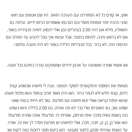
אוקי, אז קודם כל לא הסתדרנו עם הערכה הזאת. היו שם אנשים עם חוש
טכני הרבה יותר מפותח משלי וגם הם כמו שאומרים הרימו ידיים. עלתה גם
השאלה, מילא אם היה 2:00 בצהריים נכון אולי לנסוע לאיזה פנצ׳רייה באזור,
אם לא בראש פינה, לפחות בחצור, אבל עכשיו איך נוכל להגיע עד המרכז עם
הניפוח הזה, לא ברור. בכל פנצ’ריות הלילה באזור לא היה מענה טלפוני.
ואז אשתי אמרה ששמעה על ארגון ידידים שמספקים עזרה בחינם בכל שעה.
מצאתי את המספר והתקשרתי למוקד הצפוני. ענה לי מישהו שנשמע קצת
רדום, קצת חלש ולא לגמרי ברור. הוא היה מאוד אדיב ונחמד והוא מלמל משהו
שהוא יפתח קריאה ואולי יבוא מישהו עם תולעת. טוב לא הייתי בטוח שאני
שומע טוב, גם האוזניים שלי כבר לא מה שהיה, גם 2:00 בלילה והוא נשמע
כזה באמת כאילו מדבר איתי מרחוק. אמרתי לו: תולעת? אתה אמרת תולעת?
הוא אמר כן, כן, כן, חכה, חכה, אולי למישהו יש תולעת ויסדר לך את זה. אודה
על האמת שהייתי ספקן, כלומר סקפטי. הוא ביקש ממני לחכות כמה דקות ואז