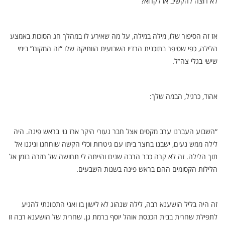
לא רוצה להקשיב או לקרוא?
אז זה הסיפור שלו, מילה במילה, על מה שאירע לו במהלך חג הסוכות באמצע
הלילה, כפי שסיפר בתוכנית הרדיו השבועית הוותיקה שלו “זה המקום” בימי
שישי בגלי צה”ל.
אהוד, כרגיל, הבמה שלך:
“השבוע העברנו ערב מקסים אצל חבר נעורי היקר ארז נוי בראש פינה. היה
לילה ממש נעים, ישבנו בחצר ביתו עם גיטרות וכלי הקשה שוחחנו וניגנו אל
תוך הלילה. זה לא קרה כבר הרבה שנים והייתה לי תחושה של חזרה בזמן אל
הלילות הקסומים ההם בראש פינה בשנות השבעים.
זה היה בליל הושענא רבה, לילה שנהוג לא לישון בו ואני התכוונתי להגיע
לתפילת שחרית בבית הכנסת אוהל יוסף ברמת גן. שחרית של הושענא רבה זו