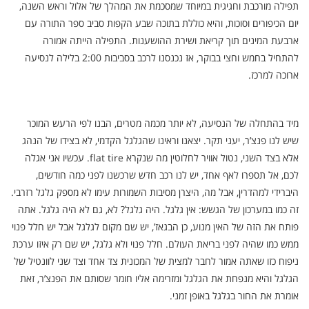
תפילה מורכבת וחגיגית במיוחד שמסכמת את המהלך של אלול וראש השנה,
יום הכיפורים וסוכות, והיא כוללת בתוכה שבע הקפות סביב ספר התורה עם
ארבעת המינים תוך קריאת ושירת ההושענות. התפילה הייתה אמורה
להתחיל בחמש וחצי בבוקר, אז נכנסנו לרכב בסביבות 2:00 בלילה לנסיעה
ארוכה למרכז.
מיד בהתחלה של הנסיעה, לא יותר מכמה מטרים, הבנו לפי הרעש המוכר
שיש לנו פנצ’ר, יעני תקר. יצאנו וראינו שהגלגל הקדמי, לא בצידו של הנהג
אלא בצד השני, נטול אוויר לחלוטין מה שנקרא flat tire. עכשיו אני אגלה
לכם, אל תספרו לאף אחד, יש לנו רכב חדש שרכשנו לפני כמה חודשים,
היברידי למהדרין, אבל מה, היצרן מסיבות השמורות עימו לא מספק גלגל רזרבי.
זה כמו במערכון של הגשש: אין גלגל. היה גלגל? לא, גם לא היה גלגל. אתה
פותח את הזה של האין מנוע, כן הבגאז’, יש שם מקום לגלגל אבל יש חלל פנוי
ממש כמו שהיה לפני בריאת העולם. חלל פנוי ולא גלגל, יש שם רק איזו ערכת
ניפוח כזו שאתה אמור לחבר למצית של המכונית צד אחד וצד שני לוונטיל של
הגלגל והיא מנפחת את הגלגל ומזרימה אליו חומר שסותם את הפנצ’ר, זאת
אומרת את החור בגלגל באופן זמני.