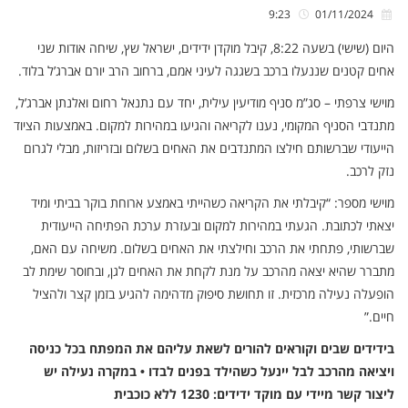
9:23
01/11/2024
היום (שישי) בשעה 8:22, קיבל מוקדן ידידים, ישראל שץ, שיחה אודות שני
אחים קטנים שננעלו ברכב בשגגה לעיני אמם, ברחוב הרב יורם אברג’ל בלוד.
מוישי צרפתי – סג”מ סניף מודיעין עילית, יחד עם נתנאל רחום ואלנתן אברג’ל,
מתנדבי הסניף המקומי, נענו לקריאה והגיעו במהירות למקום. באמצעות הציוד
הייעודי שברשותם חילצו המתנדבים את האחים בשלום ובזריזות, מבלי לגרום
נזק לרכב.
מוישי מספר: “קיבלתי את הקריאה כשהייתי באמצע ארוחת בוקר בביתי ומיד
יצאתי לכתובת. הגעתי במהירות למקום ובעזרת ערכת הפתיחה הייעודית
שברשותי, פתחתי את הרכב וחילצתי את האחים בשלום. משיחה עם האם,
מתברר שהיא יצאה מהרכב על מנת לקחת את האחים לגן, ובחוסר שימת לב
הופעלה נעילה מרכזית. זו תחושת סיפוק מדהימה להגיע בזמן קצר ולהציל
חיים.”
בידידים שבים וקוראים להורים לשאת עליהם את המפתח בכל כניסה
ויציאה מהרכב לבל יינעל כשהילד בפנים לבדו • במקרה נעילה יש
ליצור קשר מיידי עם מוקד ידידים: 1230 ללא כוכבית