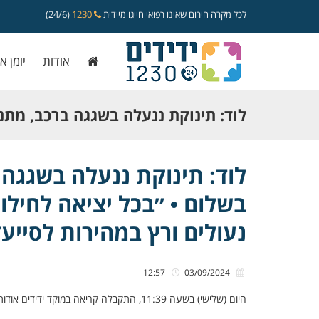
לכל מקרה חירום שאינו רפואי חייגו מיידית
1230
(24/6)
אודות
יומן א
לוד: תינוקת ננעלה בשגגה ברכב, מתנד
בשלום • ״בכל יציאה לחילוץ ילד, אני מ
לוד: תינוקת ננעלה בשגגה 
בשלום • ״בכל יציאה לחילוץ 
נעולים ורץ במהירות לסייע״
נעולים ורץ במהירות לסייע״
12:57
03/09/2024
היום (שלישי) בשעה 11:39, התקבלה קריאה במוקד ידידים אודות תינוקת כבת חצי שנה, שננעלה בשגגה ברכב לעיני אימהּ, ברחוב כצנלסון בלוד.