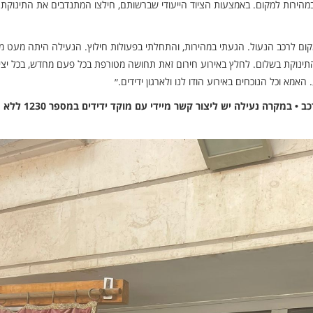
במהירות למקום. באמצעות הציוד הייעודי שברשותם, חילצו המתנדבים את התינוקת
קום לרכב הנעול. הגעתי במהירות, והתחלתי בפעולות חילוץ. הנעילה היתה מעט מ
תינוקת בשלום. לחלץ באירוע חירום זאת תחושה מטורפת בכל פעם מחדש, בכל יצי
 האמא וכל הנוכחים באירוע הודו לנו ולארגון ידידים.״
בידידים שבים וקוראים להורים לשמור עליהם את מפתח הרכב • במקרה נעילה יש ליצור קשר מיידי עם מוקד ידידים במספר 1230 ללא