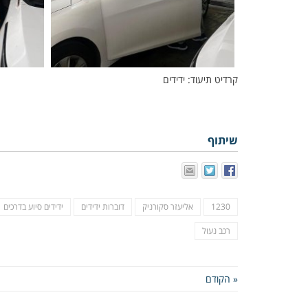
קרדיט תיעוד: ידידים
שיתוף
1230
אליעזר סקורניק
דוברות ידידים
ידידים סיוע בדרכים
רכב נעול
« הקודם