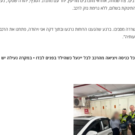
בים. צח שמחה, אחראי מתנדבים מודיעין, יחד עם מתנדב הסניף, יהודה שטקל, נענ
תינוקת בשלום, ללא גרימת נזק לרכב.
רה מסביבו. ברגע שהגענו הרוחות נרגעו ובתוך דקה אני ויהודה, פתחנו את הרכב.
ותיה”.
 כניסה ויציאה מהרכב לבל יינעל כשהילד בפנים לבדו • במקרה נעילה יש ל