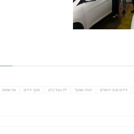
ידידים סניף ירושלים
יהודה שטקל
ילד נעול ברכב
מוקד ידידים
צח שמחה