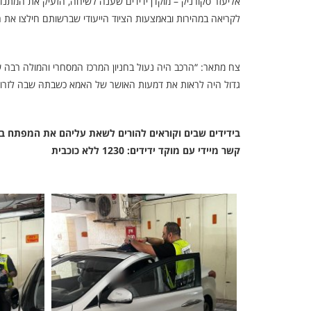
אליעזר סקורניק – מוקדן ידידים שענה לשיחה, הזעיק את המתנד
לקריאה במהירות ובאמצעות הציוד הייעודי שברשותם חילצו את ה
צח מתאר: “הרכב היה נעול בחניון המרכז המסחרי והמולה רבה שר
גדול היה לראות את דמעות האושר של האמא כשבתהּ שבה לזרוע
בידידים שבים וקוראים להורים לשאת עליהם את המפתח בכל
קשר מיידי עם מוקד ידידים: 1230 ללא כוכבית