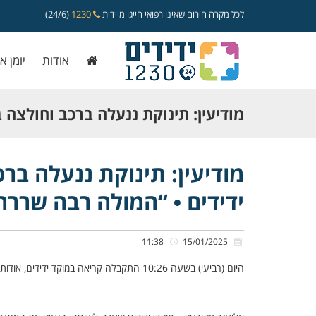
לכל מקרה חירום שאינו רפואי חייגו מיידית
1230
(24/6)
אודות
יומן א
מודיעין: תינוקת ננעלה ברכב וחולצה 
ידידים • “המולה רבה שררה בסמוך לר
מודיעין: תינוקת ננעלה בר
ידידים • “המולה רבה שררה
11:38
15/01/2025
היום (רביעי) בשעה 10:26 התקבלה קריאה במוקד ידידים, אודות תינוקת כבת שנה שננעלה בשגגה ברכב לעיני אמהּ ברחוב שמואל הנביא במודיעין.