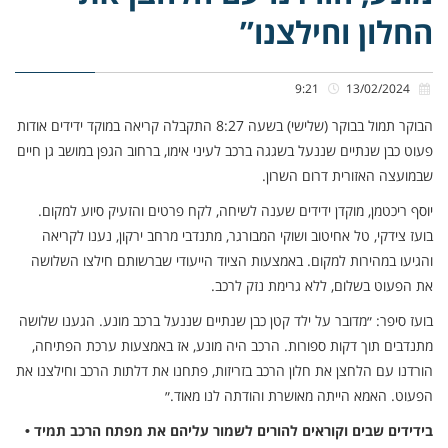
החלון וחילצנו”
9:21
13/02/2024
הבוקר תמול בבוקר (שלישי) בשעה 8:27 התקבלה קריאה במוקד ידידים אודות
פעוט כבן שנתיים שננעל בשגגה ברכב לעיני אימו, ברחוב הגפן במושב גן חיים
שבמועצה האזורית דרום השרון.
יוסף ריכטמן, מוקדן ידידים שענה לשיחה, לקח פרטים והזעיק סיוע למקום.
בועז צידקי, טל אחיטוב ושוקי המבורגר, מתנדבי מרחב ירקון, נענו לקריאה
והגיעו במהירות למקום. באמצעות הציוד הייעודי שברשותם חילצו השלושה
את הפעוט בשלום, ללא גרימת נזק לרכב.
בועז סיפר: ״מדובר על ילד קטן כבן שנתיים שננעל ברכב מונע. הגענו שלושה
מתנדבים תוך דקות ספורות. הרכב היה מונע, אז באמצעות ערכת הפתיחה,
הורדנו עם הלחצן את חלון הרכב בזריזות, פתחנו את דלתות הרכב וחילצנו את
הפעוט. האמא הייתה מאושרת והודתה לנו מאוד.״
בידידים שבים וקוראים להורים לשמור עליהם את מפתח הרכב תמיד •