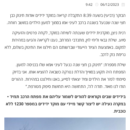
9:42
06/12/2023
הבוקר (רביעי) בשעה 8:39 התקבלה קריאה במוקד ידידים אודות תינוק כבן
חצי שנה שננעל בשגגה ברכב לעיני אמו בסמוך למעון הילדים במושב רווחה.
רנית ניצן, מוקדנית ידידים שענתה לשיחה במוקד, לקחה פרטים והזעיקה
סיוע. שילת גבאי וליחי לוין, מתנדבי המרחב, נענו לקריאה והגיעו במהירות
למקום. באמצעות הציוד הייעודי שברשותם הם חילצו את התינוק בשלום, ללא
גרימת נזק לרכב.
שילת מספרת: “תינוק בן חצי שנה ננעל לעיני אמא שלו בכניסה למעון.
המפתח היה תקוע בסוויץ’ והדלת נטרקה כשבאה להוציא אותו. אני בדיוק
סיימתי לפזר את הילדים ומיד יצאתי לסייע, באנו וחילצנו במהירות. ההורים
הודו לנו מאוד. תודה לה’, התחושה היא תחושת סיפוק מטורפת.”
בידידים שבים וקוראים להורים לשמור עליהם את מפתח הרכב תמיד •
במקרה נעילה יש ליצור קשר מיידי עם מוקד ידידים במספר 1230 ללא
כוכבית
.