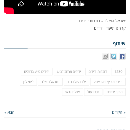
ישראל הוצלר – דוברות ידידים
קרדיט תיעוד: ידידים
שיתוף
1230
דוברות ידידים
ידידים מרחב לכיש
ידידים סיוע בדרכים
ידידים סניף באר שבע
ילד נעול ברכב
ישראל הוצלר
ליחי לוין
מוקד ידידים
רכב נעול
שילת גבאי
« הקודם
הבא »