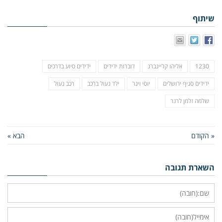
שיתוף
1230
אליהו קליינברג
דוברות ידידים
ידידים סיוע בדרכים
ידידים סניף ירושלים
יוסי וינר
ילד נעול ברכב
רכב נעול
שלמה זלמן לרנר
« הקודם
הבא »
השארת תגובה