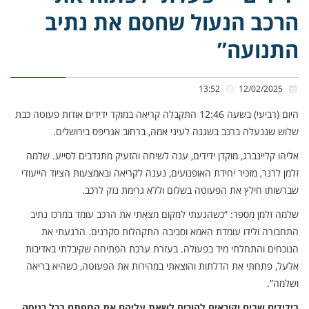
הרכב הנעול שחסם את נתיב
התנועה”
13:52
12/02/2025
היום (רביעי) בשעה 12:46 התקבלה קריאה במוקד ידידים אודות פעוטה כבת
שלוש שננעלה ברכב בשגגה לעיני אמהּ, ברחוב אגריפס בירושלים.
אליהו קליינברג, מוקדן ידידים, ענה לשיחה והזעיק מתנדבים לסייע. שלמה
זלמן לרנר, מזכיר יחידת האופנועים, נענה לקריאה ובאמצעות הציוד הייעודי
שברשותו חילץ את הפעוטה בשלום וללא גרימת נזק לרכב.
שלמה זלמן מספר: “כשהגעתי למקום מצאתי את הרכב עומד במרכז נתיב
התחבורה ולידו עומדת האמא וסביבה התקהלות סקרנים. הרגעתי את
הנוכחים והתחלתי מיד בפעולה. בעזרת ערכת הפתיחה שקיבלתי באדיבות
אלעל, פתחתי את הדלתות והוצאתי במהירות את הפעוטה, כשהיא בריאה
ושלמה”.
בידידים שבים וקוראים להורים לשאת עליהם את המפתח בכל כניסה