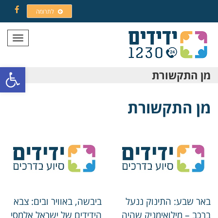
לתרומה
Facebook
תפריט
פתח סרגל
מן התקשורת
מן התקשורת
באר שבע: התינוק ננעל
ביבשה, באוויר ובים: צבא
ברכב – מילואימניק שהיה
הידידים של ישראל אלמסי