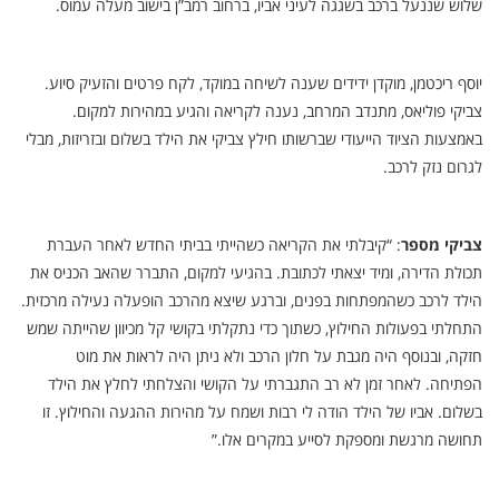
שלוש שננעל ברכב בשגגה לעיני אביו, ברחוב רמב”ן בישוב מעלה עמוס.
יוסף ריכטמן, מוקדן ידידים שענה לשיחה במוקד, לקח פרטים והזעיק סיוע.
צביקי פוליאס, מתנדב המרחב, נענה לקריאה והגיע במהירות למקום.
באמצעות הציוד הייעודי שברשותו חילץ צביקי את הילד בשלום ובזריזות, מבלי
לגרום נזק לרכב.
צביקי מספר
: “קיבלתי את הקריאה כשהייתי בביתי החדש לאחר העברת
תכולת הדירה, ומיד יצאתי לכתובת. בהגיעי למקום, התברר שהאב הכניס את
הילד לרכב כשהמפתחות בפנים, וברגע שיצא מהרכב הופעלה נעילה מרכזית.
התחלתי בפעולות החילוץ, כשתוך כדי נתקלתי בקושי קל מכיוון שהייתה שמש
חזקה, ובנוסף היה מגבת על חלון הרכב ולא ניתן היה לראות את מוט
הפתיחה. לאחר זמן לא רב התגברתי על הקושי והצלחתי לחלץ את הילד
בשלום. אביו של הילד הודה לי רבות ושמח על מהירות ההגעה והחילוץ. זו
תחושה מרגשת ומספקת לסייע במקרים אלו.”