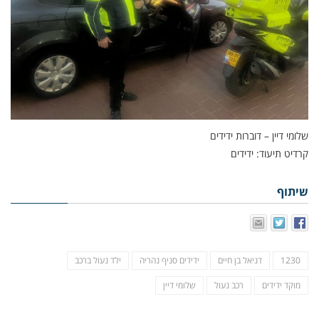
שלומי דיין – דוברות ידידים
קרדיט תיעוד: ידידים
שיתוף
1230
דניאל בן חיים
ידידים סניף נהריה
ילד נעול ברכב
מוקד ידידים
רכב נעול
שלומי דיין