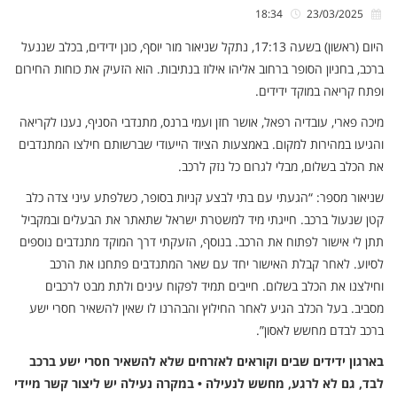
18:34
23/03/2025
היום (ראשון) בשעה 17:13, נתקל שניאור מור יוסף, כונן ידידים, בכלב שננעל
ברכב, בחניון הסופר ברחוב אליהו אילוז בנתיבות. הוא הזעיק את כוחות החירום
ופתח קריאה במוקד ידידים.
מיכה פארי, עובדיה רפאל, אושר חזן ועמי ברנס, מתנדבי הסניף, נענו לקריאה
והגיעו במהירות למקום. באמצעות הציוד הייעודי שברשותם חילצו המתנדבים
את הכלב בשלום, מבלי לגרום כל נזק לרכב.
שניאור מספר: “הגעתי עם בתי לבצע קניות בסופר, כשלפתע עיני צדה כלב
קטן שנעול ברכב. חייגתי מיד למשטרת ישראל שתאתר את הבעלים ובמקביל
תתן לי אישור לפתוח את הרכב. בנוסף, הזעקתי דרך המוקד מתנדבים נוספים
לסיוע. לאחר קבלת האישור יחד עם שאר המתנדבים פתחנו את הרכב
וחילצנו את הכלב בשלום. חייבים תמיד לפקוח עינים ולתת מבט לרכבים
מסביב. בעל הכלב הגיע לאחר החילוץ והבהרנו לו שאין להשאיר חסרי ישע
ברכב לבדם מחשש לאסון”.
בארגון ידידים שבים וקוראים לאזרחים שלא להשאיר חסרי ישע ברכב
לבד, גם לא לרגע, מחשש לנעילה • במקרה נעילה יש ליצור קשר מיידי