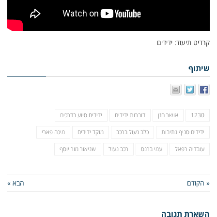
קרדיט תיעוד: ידידים
שיתוף
1230
אושר חזן
דוברות ידידים
ידידים סיוע בדרכים
ידידים סניף נתיבות
כלב נעול ברכב
מוקד ידידים
מיכה פארי
עובדיה רפאל
עמי ברנס
רכב נעול
שניאור מור יוסף
« הקודם
הבא »
השארת תגובה