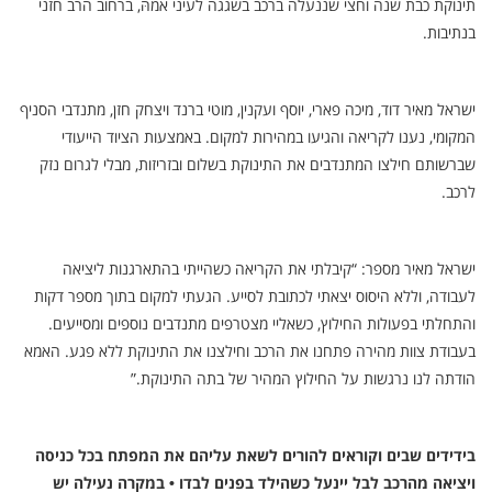
תינוקת כבת שנה וחצי שננעלה ברכב בשגגה לעיני אמהּ, ברחוב הרב חזני
בנתיבות.
ישראל מאיר דוד, מיכה פארי, יוסף ועקנין, מוטי ברנד ויצחק חזן, מתנדבי הסניף
המקומי, נענו לקריאה והגיעו במהירות למקום. באמצעות הציוד הייעודי
שברשותם חילצו המתנדבים את התינוקת בשלום ובזריזות, מבלי לגרום נזק
לרכב.
ישראל מאיר מספר: “קיבלתי את הקריאה כשהייתי בהתארגנות ליציאה
לעבודה, וללא היסוס יצאתי לכתובת לסייע. הגעתי למקום בתוך מספר דקות
והתחלתי בפעולות החילוץ, כשאליי מצטרפים מתנדבים נוספים ומסייעים.
בעבודת צוות מהירה פתחנו את הרכב וחילצנו את התינוקת ללא פגע. האמא
הודתה לנו נרגשות על החילוץ המהיר של בתה התינוקת.”
בידידים שבים וקוראים להורים לשאת עליהם את המפתח בכל כניסה
ויציאה מהרכב לבל יינעל כשהילד בפנים לבדו • במקרה נעילה יש