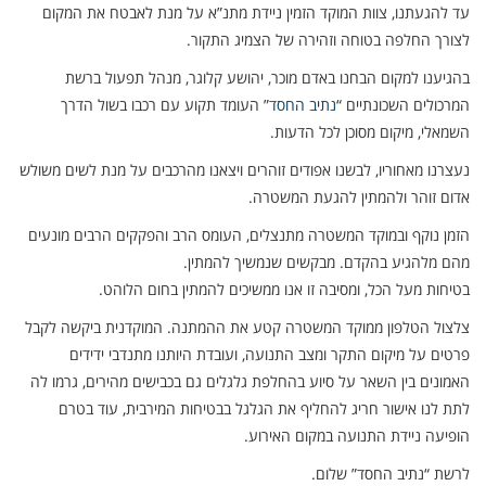
עד להגעתנו, צוות המוקד הזמין ניידת מתנ”א על מנת לאבטח את המקום
לצורך החלפה בטוחה וזהירה של הצמיג התקור.
בהגיענו למקום הבחנו באדם מוכר, יהושע קלוגר, מנהל תפעול ברשת
המרכולים השכונתיים “
נתיב החסד
” העומד תקוע עם רכבו בשול הדרך
השמאלי, מיקום מסוכן לכל הדעות.
נעצרנו מאחוריו, לבשנו אפודים זוהרים ויצאנו מהרכבים על מנת לשים משולש
אדום זוהר ולהמתין להגעת המשטרה.
הזמן נוקף ובמוקד המשטרה מתנצלים, העומס הרב והפקקים הרבים מונעים
מהם מלהגיע בהקדם. מבקשים שנמשיך להמתין.
בטיחות מעל הכל, ומסיבה זו אנו ממשיכים להמתין בחום הלוהט.
צלצול הטלפון ממוקד המשטרה קטע את ההמתנה. המוקדנית ביקשה לקבל
פרטים על מיקום התקר ומצב התנועה, ועובדת היותנו מתנדבי ידידים
האמונים בין השאר על סיוע בהחלפת גלגלים גם בכבישים מהירים, גרמו לה
לתת לנו אישור חריג להחליף את הגלגל בבטיחות המירבית, עוד בטרם
הופיעה ניידת התנועה במקום האירוע.
לרשת “נתיב החסד” שלום.