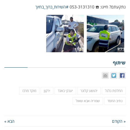
נתקעתם? חייגו:
☎️
053-3131310
#
השירות_כרוך_בחיוך
שיתוף
החלפת גלגל
יהושע קלוגר
יענקי באגד
ירקון
מוקד מרכז
נתיב החסד
שמריה אבא שאול
« הקודם
הבא »