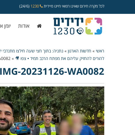
לכל מקרה חירום שאינו רפואי חייגו מיידית
1230
(24/6)
אודות
יומן א
ראשי
»
חדשות הארגון
»
נתניה: בתוך חצי שעה חילצו מתנדבי יד
להורים להחזיק עליהם את מפתח הרכב תמיד • צפו 🎥
»
A0082
IMG-20231126-WA0082