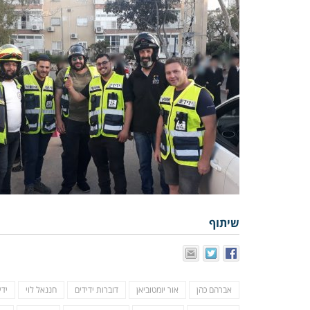
שיתוף
אברהם כהן
אור יומטוביאן
דוברות ידידים
חננאל לוי
ידי