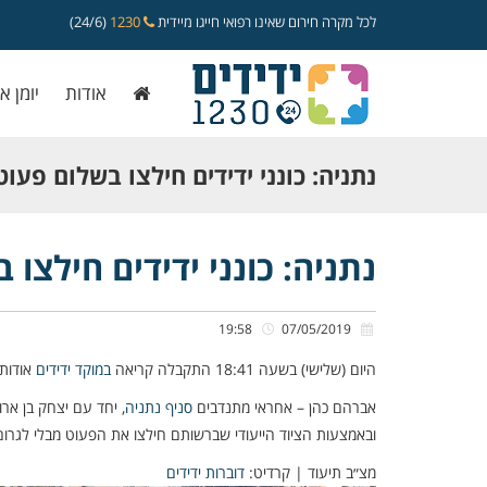
לכל מקרה חירום שאינו רפואי חייגו מיידית
1230
(24/6)
אודות
יומן א
נתניה: כונני ידידים חילצו בשלום פעו
נתניה: כונני ידידים חילצו
19:58
07/05/2019
היום (שלישי) בשעה 18:41 התקבלה קריאה
במוקד ידידים
אודות 
אברהם כהן – אחראי מתנדבים
סניף נתניה
, יחד עם יצחק בן ארוי
ובאמצעות הציוד הייעודי שברשותם חילצו את הפעוט מבלי לגרום
מצ״ב תיעוד | קרדיט:
דוברות ידידים