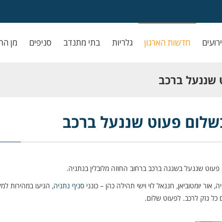
ירועים
חדשות הארגון
גלריות
בתי מתנדב
סניפים
מן הת
ט שננעל ברכב
 בשלום פעוט שננעל ברכב
פעוט שננעל בשגגה ברכב ברחוב החוזה מלובלין בנתניה.
ה, אור יומטוביאן, חננאל לוי וישי תהילה כהן – כונני
סניף נתניה
, הגיעו במהירות למ
 כל נזק לרכב. לפעוט שלום.