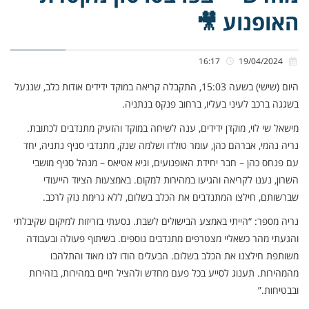
האופנוע 🎥
16:17
19/04/2024
היום (שישי) בשעה 15:03, התקבלה קריאה במוקד ידידים אודות כלב, שננעל
בשגגה ברכב לעיני בעליו, ברחוב פנקס בנתניה.
מישאל שי לוי, מוקדן ידידים, ענה לשיחה במוקד והזעיק מתנדבים לכתובת.
נריה נהמי, אברהם כהן, עומר טולדו ושלמה שנק, מתנדבי סניף נתניה, יחד
עם פנחס כהן – חבר יחידת האופנועים, וגיא אטיאס – מנהל סניף מושבי
השרון, נענו לקריאה והגיעו במהירות למקום. באמצעות הציוד הייעודי
שברשותם, חילצו המתנדבים את הכלב בשלום, ללא גרימת נזק לרכב.
נריה מספר: “הייתי באמצע הבישולים לשבת. נסעתי בזריזות למיקום שקיבלתי
והגעתי מהר כשאליי מצטרפים מתנדבים נוספים. בשיתוף פעולה ובעבודה
משותפת חילצנו את הכלב בשלום. הבעלים הודו לנו מאוד והתלהבו
מהמהירות. תענוג לסייע בכל פעם מחדש ולהציל חיים במהירות, בזהירות
ובבטיחות.”