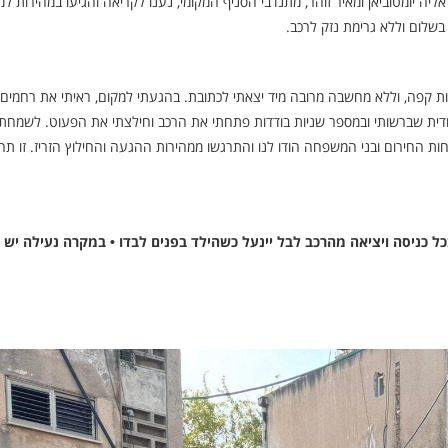
יה יומטוביאן ומאיר זוהר, מתנדבי הסניף המקומי, נענו לקריאה והגיעו במהירות למ
שלום וללא גרימת נזק לרכב.
 קפה, וללא מחשבה מרובה מיד יצאתי לכתובת. בהגעתי למקום, ראיתי את רחמים
ת שברשותי ובמספר שניות בודדות פתחתי את הרכב וחילצתי את הפעוט. לשמחתי
ות החירום ובני המשפחה הודו לנו והתרגשו ממהירות ההגעה והחילוץ הזריז. זו ת
 כניסה ויציאה מהרכב לבל יינעל כשהילד בפנים לבדו • במקרה נעילה יש ל