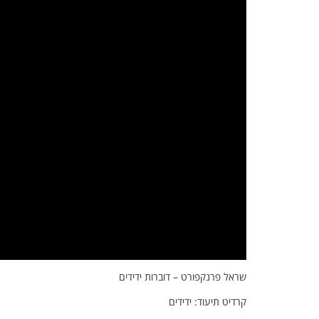
שראל פרנקפורט – דוברות ידידים
קרדיט תיעוד: ידידים