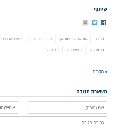
שיתוף
1230
אור אליה יומטוביאן
דוברות ידידים
ידידים סיוע בדרכי
פנחס כהן
רחמים כהן
רכב נעול
« הקודם
השארת תגובה