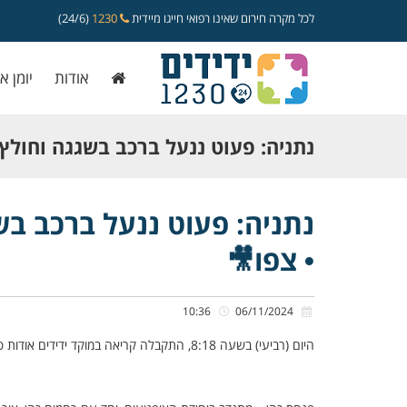
לכל מקרה חירום שאינו רפואי חייגו מיידית
1230
(24/6)
אודות
יומן א
נתניה: פעוט ננעל ברכב בשגגה וחולץ
ידידים • צפו🎥
נתניה: פעוט ננעל ברכב בש
• צפו🎥
10:36
06/11/2024
היום (רביעי) בשעה 8:18, התקבלה קריאה במוקד ידידים אודות פעוט כבן שנתיים שננעל ברכב בשגגה לעיני הוריו, ברחוב נורדאו בנתניה.