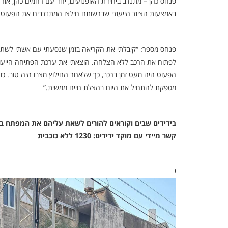
פנחס כהן – מתנדב ביחידת האופנועים, יחד עם רחמים כהן, אור אל
באמצעות הציוד הייעודי שברשותם חילצו המתנדבים את הפעוט ב
פנחס מספר: “קיבלתי את הקריאה בזמן שנסעתי עם אשתי לשתות
לפתוח את הרכב ללא הצלחה. הוצאתי את ערכת הפתיחה הייעודי
הפעוט היה מעט זמן ברכב, כך שלאחר החילוץ מצבו היה טוב. כוח
מספקת להתחיל את היום בהצלת חיים ממשית.”
בידידים שבים וקוראים להורים לשאת עליהם את המפתח בכל
קשר מיידי עם מוקד ידידים: 1230 ללא כוכבית
י