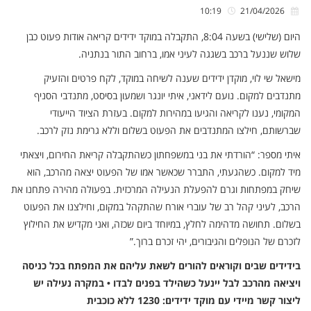
10:19
21/04/2026
היום (שלישי) בשעה 8:04, התקבלה במוקד ידידים קריאה אודות פעוט כבן
שלוש שננעל ברכב בשגגה לעיני אמו, ברחוב התור בנתניה.
מישאל שי לוי, מוקדן ידידים שענה לשיחה במוקד, לקח פרטים והזעיק
מתנדבים למקום. נועם לידאני, איתי יונגר ושמעון בסיסט, מתנדבי הסניף
המקומי, נענו לקריאה והגיעו במהירות למקום. בעזרת הציוד הייעודי
שברשותם, חילצו המתנדבים את הפעוט בשלום וללא גרימת נזק לרכב.
איתי מספר: “הורדתי את בני במשפחתון כשהתקבלה קריאת החירום, ויצאתי
מיד למקום. כשהגעתי, התברר שכאשר אמו של הפעוט יצאה מהרכב, הוא
שיחק במפתחות וגרם להפעלת הנעילה המרכזית. בפעולה מהירה פתחנו את
הרכב, לעיני קהל רב של עוברי אורח שהתקהל במקום, וחילצנו את הפעוט
בשלום. תחושה מדהימה לחלץ, במיוחד ביום שכזה, ואני מקדיש את החילוץ
לזכרם של הנופלים והגיבורים, יהי זכרם ברוך.”
בידידים שבים וקוראים להורים לשאת עליהם את המפתח בכל כניסה
ויציאה מהרכב לבל יינעל כשהילד בפנים לבדו • במקרה נעילה יש
ליצור קשר מיידי עם מוקד ידידים: 1230 ללא כוכבית