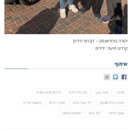
יהודה בורודיאנסקי – דוברות ידידים
קרדיט תיעוד: ידידים
שיתוף
1230
איתי יונגר
דוברות ידידים
ידידים סניף נתניה
יהודה בורודיאנסקי
ילד נעול ברכב
מוקד ידידים
מישאל שי לוי
נועם לידאני
רכב נעול
שמעון בסיסט