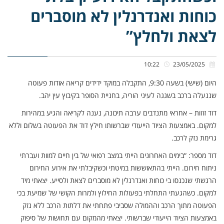
כוחות ואנדרנלין לא מוסברים
לצאת ולחלץ”
10:22
23/05/2025
היום (שישי) בשעה 9:30, התקבלה במוקד ידידים קריאה אודות פעוטה
שננעלה ברכב בשגגה לעיני הוריה, בחניית הסופר בקיבוץ עין יהב.
דוד זוזות – אחראי מתנדבים ערבה תיכונה, נענה לקריאה והגיע במהירות
למקום. באמצעות הציוד הייעודי שברשותו חילץ דוד את הפעוטה בשלום וללא
גרימת נזק לרכב.
דוד מספר: “בימים האחרונים הייתי במצב רפואי של בין חיים למוות ועברתי
ניתוח חירום. הייתי בהתאוששות במיטתי וכשקיבלתי את אירוע החירום
הרגשתי שנכנסו בי כוחות ואנדרנלין לא מוסברים לצאת ולסייע. יצאתי מיד
למקום. כשהגעתי התחלתי בפעולות החילוץ ולמרות הקושי של שמיעת בכי
הפעוטה מתוך הרכב וההמולה שסביבי פתחתי את דלתות הרכב ללא נזק
באמצעות הציוד הייעודי שברשותי. יצאתי מהמקום עם תחושות של סיפוק