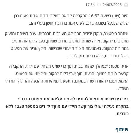
17:54
24/03/2025
היום (שני) בשעה 16:32 התקבלה קריאה במוקד ידידים אודות פעוט כבן
שלוש שננעל בשגגה ברכב לעיני אמו, ברחוב החושן בעלי זהב.
איתמר פיסטינר, מוקדן ידידים מפרויקט מעורבות חברתית, ענה לשיחה והזעיק
מתנדבים למקום. אריה שוחט, מתנדב מרחב שומרון, נענה לקריאה והגיע
במהירות למקום. באמצעות הציוד הייעודי שברשותו חילץ אריה את הפעוט
בשלום ובזריזות, ללא גרימת נזק לרכב.
אריה מספר: “במהלך שהותי בבית, תוך כדי שאני משחק עם ילדיי, התקבלה
קריאת חירום בסמוך. הגעתי תוך שתי דקות למקום וחילצתי את הפעוט.
האמא, ועוברי האורח שהיו במקום, התפעלו ממהירות ההגעה והחילוץ והודו לי
מאוד”.
בידידים שבים וקוראים להורים לשמור עליהם את מפתח הרכב •
במקרה נעילה יש ליצור קשר מיידי עם מוקד ידידים במספר 1230 ללא
כוכבית.
שיתוף