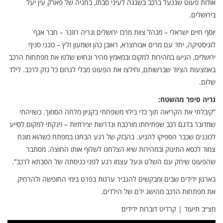
אודות פעוט שננעל ברכב בשגגה לעיני סבתו, בחניה של פארק עין יעל
בירושלים.
יוסף חיים ישראלי – מנהל צוות מרכז ירושלים ונריה רוזנר – חבר אגף
לוגיסטיקה, יחד עם מרים אבוחצרא, ראובן כהן ושמעון זלץ – כונני סניף
ירושלים, הגיעו במהירות למקום ובמאמץ מהיר ונחוש שלפו את מפתחות הרכב
באמצעות הציוד שברשותם, וחילצו את הפעוט מבלי לגרום כל נזק לרכב. לילד
שלום.
נריה סיפר מהשטח:
”קיבלתי את הקריאה תוך כדי בילוי משפחתי בקניון מלחה הסמוך. כשזיהתי
שמדובר בדגם רכב שפתיחתו מורכבת ונדרשת יצירתיות – זינקתי למקום לסייע
לכוננים שכבר הספיקו להגיע. בהבזק של רגע הבחנו במפתח כשהוא מונח
צמוד לכסא התינוק ובמהירות שיא הצלחנו לשלוף אותו החוצה. מסתבר
שהפעוט שיחק עם השלט ונעל עצמו רגע לפני כניסתה של הסבתא לרכב”.
בארגון ידידים שבים ומבקשים להגביר ערנות בפרט בימי החופשה ולהרחיק
את מפתחות הרכב מהישג ידם של הילדים.
מצ״ב תיעוד | קרדיט דוברות ידידים