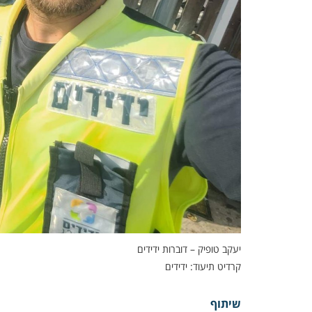
יעקב טופיק – דוברות ידידים
קרדיט תיעוד: ידידים
שיתוף