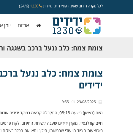
לכל מקרה חירום שאינו רפואי חייגו מיידית
1230
(24/6)
אודות
יומן א
צומת צמח: כלב ננעל ברכב בשגגה וח
ידידים
צומת צמח: כלב ננעל ברכב
ידידים
9:55
23/08/2025
היום (ראשון) בשעה 08:18, התקבלה קריאה במוקד ידידים אודות כלב שננעל ברכב בשגגה לעיני בעליו, בתחנת דלק פז שבצומת צמח.
חיים קורלנסקי, מוקדן ידידים שענה לשיחת החירום, לקח פרטים 
באמצעות הציוד הייעודי שברשותו, חילץ יוחאי את הכלב בשלום ול