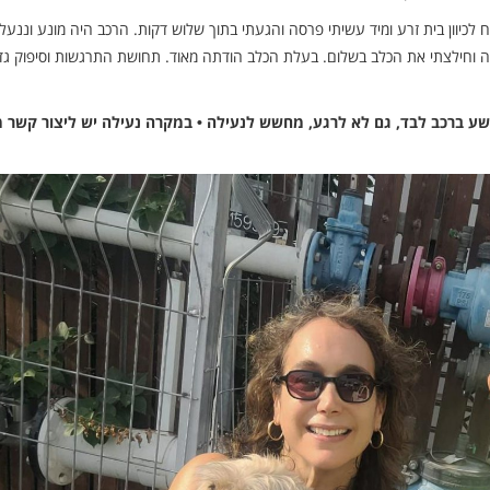
פר: “קיבלתי את הקריאה בזמן נסיעתי על כביש 90 מצמח לכיוון בית זרע ומיד עשיתי פרסה והגעתי בתוך שלוש דקות. הרכב היה מונע וננ
וחילצתי את הכלב בשלום. בעלת הכלב הודתה מאוד. תחושת התרגשות וסיפוק גד
ישע ברכב לבד, גם לא לרגע, מחשש לנעילה • במקרה נעילה יש ליצור קשר מי