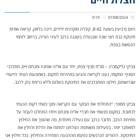
9:19
07/08/2024
היום (רביעי) בשעה 8:42, קיבלה מוקדנית ידידים, דינה בלאק, קריאה אודות
תינוקת כבת חצי שנה שננעלה בשגגה ברכב לעיני הוריה, ברחוב לוחמי
הגטאות בצפת.
צביקי גליקסברג – סג”מ סניף צפת, יחד עם אליה אוחנה ומנחם וייס, מתנדבי
הסניף המקומי, נענו לקריאה והגיעו במהירות למקום. באמצעות הציוד הייעודי
שברשותם, חילצו המתנדבים את התינוקת בשלום וללא גרימת נזק לרכב.
צביקי מספר: “התחלתי את הבוקר עם הקריאה ותוך כשתי דקות הגעתי
לכתובת. במקום פגשתי את חבריי אליה ומנחם ויחדו התחלנו לעבוד על
פתיחת הרכב. מדובר ברכב עם נעילה מיוחדת, מה שהופך את החילוץ
למאתגר יותר. בפעילות משותפת הצלחנו לפתוח את הדלת ולחלץ את
התינוקת. ההורים הנרגשים נפעמו מההגעה המהירה והחילוץ. בכל חילוץ אני