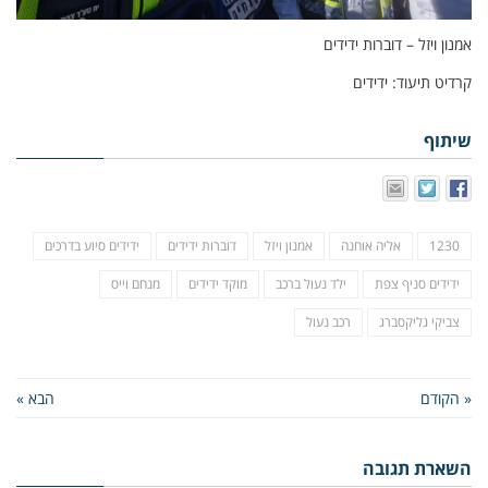
אמנון ויזל – דוברות ידידים
קרדיט תיעוד: ידידים
שיתוף
1230
אליה אוחנה
אמנון ויזל
דוברות ידידים
ידידים סיוע בדרכים
ידידים סניף צפת
ילד נעול ברכב
מוקד ידידים
מנחם וייס
צביקי גליקסברג
רכב נעול
« הקודם
הבא »
השארת תגובה