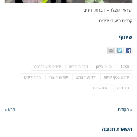
ישראל הוצלר – דוברות ידידים
קרדיט תיעוד: ידידים
שיתוף
1230
אבי פייבלזון
דוברות ידידים
ידידים סיוע בדרכים
ידידים סניף קריות
ילד נעול ברכב
ישראל הוצלר
מוקד ידידים
רכב נעול
שבתאי מגר
« הקודם
הבא »
השארת תגובה