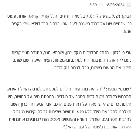
8:59
18/03/2024
הבוקר (שני) בשעה 8:17, קיבל מוקדן ידידים, הלל קוריק, קריאה אודות פעוט
כבן שנתיים שננעל ברכב בשגגה לעיני אמו, ברחוב הרב דוידאשווילי בקרית
אתא.
אבי פייבלזון – מנהל מתלמדים מוקד צפון, ושבתאי מגר, מתנדב סניף קריות,
נענו לקריאה, הגיעו במהירות למקום, ובאמצעות הציוד הייעודי שברשותם,
חילצו את הפעוט בשלום, מבלי לגרום נזק לרכב.
*שבתאי מספר:* “זה היה בזמן פיזור הילדים למסגרות. למרבה המזל האירוע
התרחש בקרבת מקום לבית הספר של הילדים. המפתח היה על המושב, היו
חלונות כהים שהקשו מאוד על ראות פנים הרכב. אבי הגיע ויחד ברוך השם
הצלחנו לחלץ את הילד ללא פגע. תחושת שליחות גדולה וקידוש ה’ גדול
להרבות חסד בעם ישראל. האמא והאנשים מסביב הודו לנו ובירכו אותנו ואת
האירגון, אותו כינו כ’שומר של עם ישראל’.”