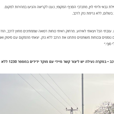
 גבאי וליחי לוין, מתנדבי הסניף המקומי, נענו לקריאה והגיעו במהירות למקום.
בשלום, ללא גרימת נזק לרכב.
עזבתי הכל ויצאתי לאירוע. מרחוק ראיתי כוחות רפואה שממתינים מחוץ לרכב, הזדר
נוספים ובכוחות משותפים פתחנו את הרכב ללא נזק. יצאתי מהמקום עם סיפוק ואנד
 סוף.״
בידידים שבים וקוראים להורים לשמור עליהם את מפתח הרכב • במקרה נעילה יש ליצור קשר מיידי עם מוקד ידידים במספר 1230 ללא