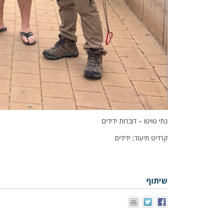
נתי טויטו – דוברות ידידים
קרדיט תיעוד: ידידים
שיתוף