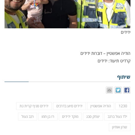
ידידים
הודיה אפשטיין – דוברות ידידים
קרדיט תיעוד: ידידים
שיתוף
1230
הודיה אפשטיין
ידידים סיוע בדרכים
ידידים סניף קרית גת
ילד נעול ברכב
יצחק סבג
מוקד ידידים
רז בן חמו
רכב נעול
שרון אוחיון