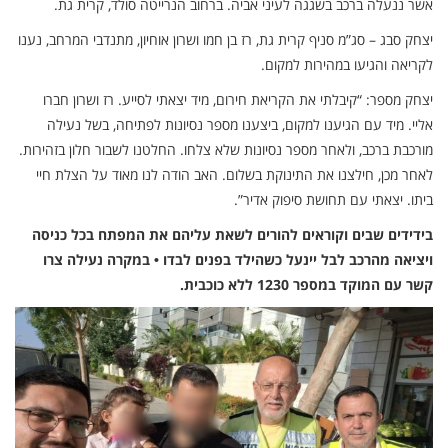
אשר ננעלה ברכב בשגגה לעיני אביה. ברחוב הנרייטה סולד, קרית גת.
יצחק סבג – סג”מ סניף קרית גת, רז בן חמו ושרון אוחיון, מתנדבי המרחב, נענו
לקריאה והגיעו במהירות למקום.
יצחק מספר: “קיבלתי את הקריאת חירום, מיד יצאתי לסייע. רז ושרון חברו
אליי. מיד עם הגיענו למקום, ביצענו מספר נסיונות לפתיחה, בשל נעילה
מורכבת ברכב, ולאחר מספר נסיונות שלא צלחו. החלטנו לשבור חלון בזהירות.
לאחר מכן, חילצנו את התינוקת בשלום. האב הודה לנו מאוד על הצלת חיי
ביתו. יצאתי עם תחושת סיפוק אדיר”.
בידידים שבים וקוראים להורים לשאת עליהם את המפתח בכל כניסה
ויציאה מהרכב לבל יינעל כשהילד בפנים לבדו • במקרה נעילה צרו
קשר עם המוקד במספר 1230 ללא כוכבית.