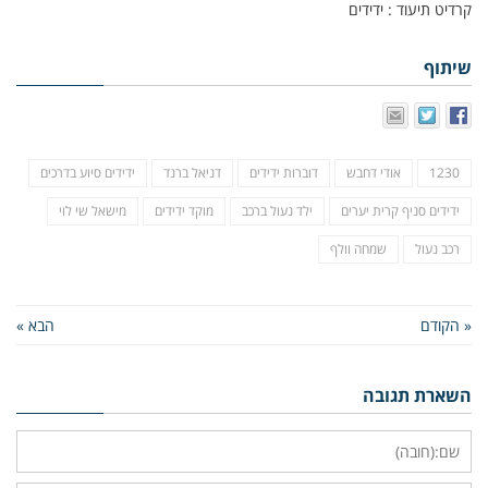
קרדיט תיעוד : ידידים
שיתוף
1230
אודי דחבש
דוברות ידידים
דניאל ברנד
ידידים סיוע בדרכים
ידידים סניף קרית יערים
ילד נעול ברכב
מוקד ידידים
מישאל שי לוי
רכב נעול
שמחה וולף
« הקודם
הבא »
השארת תגובה