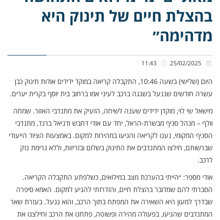
בהצלת חיים של תינוק היא
מדהימה״
11:43
25/02/2025
היום (שלישי) בשעה 10:46, התקבלה קריאה במוקד ידידים אודות תינוק כבן
עשרה חודשים שננעל בשגגה ברכב לעיני אמו ברחוב בית יוסף בקרית יערים.
מישאל שי לוי, מוקדן ידידים שענה לשיחה, הזעיק את מתנדבי האזור. שמחה
וולף – מנהל סניף מבשרת-הראל, יחד עם אודי דחבש ודניאל ברנד, מתנדבי
הסניף המקומי, נענו לקריאה והגיעו במהירות למקום. באמצעות הציוד הייעודי
שברשותם, חילצו המתנדבים את התינוק בשלום ובזריזות, וללא גרימת נזק
לרכב.
אודי מספר: ״הייתי בהערכת מצב במילואים, כשלפתע התקבלה הקריאה.
הסברתי להם שמדובר בהצלת חיים, והזדרזתי להגיע למקום. האמא סיפרה
שבדרך למעון היא השאירה את המפתח בתוך הרכב, והוא ננעל. בעזרת שאר
המתנדבים שהגיעו, בפעולה מהירה ופשוטה, פתחנו את הרכב וחילצנו את