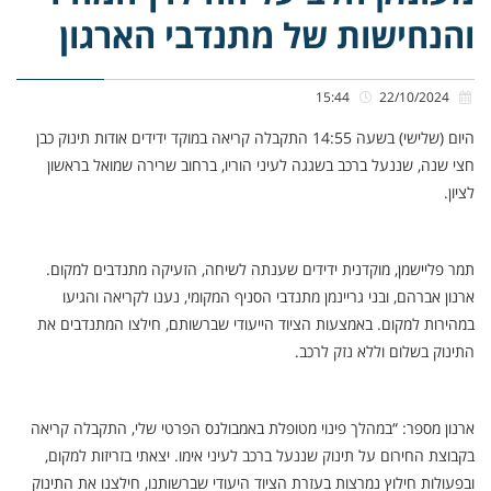
והנחישות של מתנדבי הארגון
15:44
22/10/2024
היום (שלישי) בשעה 14:55 התקבלה קריאה במוקד ידידים אודות תינוק כבן
חצי שנה, שננעל ברכב בשגגה לעיני הוריו, ברחוב שרירה שמואל בראשון
לציון.
תמר פליישמן, מוקדנית ידידים שענתה לשיחה, הזעיקה מתנדבים למקום.
ארנון אברהם, ובני גריינמן מתנדבי הסניף המקומי, נענו לקריאה והגיעו
במהירות למקום. באמצעות הציוד הייעודי שברשותם, חילצו המתנדבים את
התינוק בשלום וללא נזק לרכב.
ארנון מספר: “במהלך פינוי מטופלת באמבולנס הפרטי שלי, התקבלה קריאה
בקבוצת החירום על תינוק שננעל ברכב לעיני אימו. יצאתי בזריזות למקום,
ובפעולות חילוץ נמרצות בעזרת הציוד היעודי שברשותנו, חילצנו את התינוק