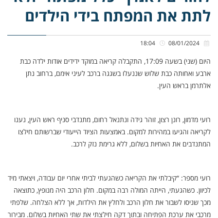
לתת את המפתח בידי הילדים
18:04
08/01/2024
היום (שני) בשעה 17:09, התקבלה קריאה במוקד ידידים אודות ילדה כבת
ארבע ואחותה כבת שלוש שננעלו בשגגה ברכב לעיני אימם, ברחוב נתן
אלתרמן בראש העין.
רועי מדמון, רונן רצון, זוהר גידה ונתנאל רחום, מתנדבי סניף ראש העין, נענו
לקריאה והגיעו במהירות למקום. באמצעות הציוד הייעודי שברשותם חילצו
המתנדבים את האחיות בשלום, ללא גרימת נזק לרכב.
רועי מספר: “קיבלתי את הקריאה כשהגעתי לביתי אחרי יום עבודה, ויצאתי מיד
לכיוון. כשהגעתי, הייתה המולה רבה במקום. חלון הרכב היה מנופץ, כתוצאה
מכך שניסו לשבור את חלון הרכב ולחלץ את הילדות, אך ללא הצלחה. שלפתי
מרכבי את ערכת הפתיחה ובתוך דקה חילצתי את שתי האחיות בשלום. מבירור