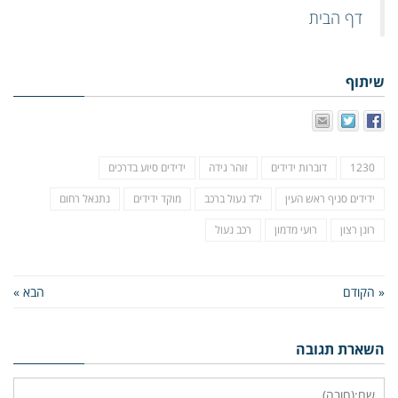
דף הבית
שיתוף
1230
דוברות ידידים
זוהר גידה
ידידים סיוע בדרכים
ידידים סניף ראש העין
ילד נעול ברכב
מוקד ידידים
נתנאל רחום
רונן רצון
רועי מדמון
רכב נעול
« הקודם
הבא »
השארת תגובה