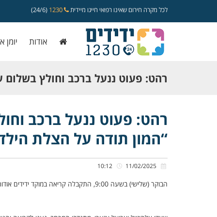
לכל מקרה חירום שאינו רפואי חייגו מיידית
1230
(24/6)
אודות
יומן א
רהט: פעוט ננעל ברכב וחולץ בשלום על 
“המון תודה על הצלת הילד שלי”
רהט: פעוט ננעל ברכב וחולץ
“המון תודה על הצלת הילד
10:12
11/02/2025
הבוקר (שלישי) בשעה 9:00, התקבלה קריאה במוקד ידידים אודות פעוט כבן שנתיים וחצי שננעל בשגגה ברכב לעיני אביו, ברחוב מתחם 5 ברהט.