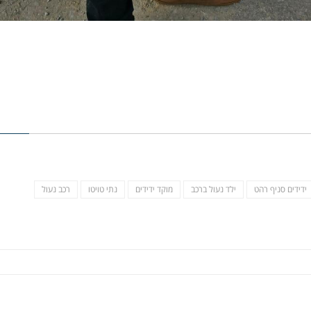
ידידים סניף רהט
ילד נעול ברכב
מוקד ידידים
נתי טויטו
רכב נעול