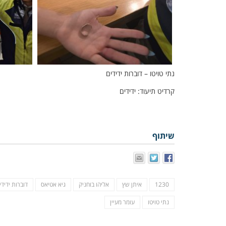
נתי טויטו – דוברות ידידים
קרדיט תיעוד: ידידים
שיתוף
1230
איתן שץ
אליהו בוחניק
גיא אטיאס
דוברות ידידי
נתי טויטו
עומר מעיין