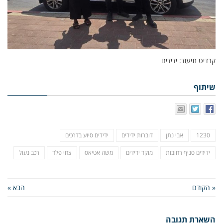
קרדיט תיעוד: ידידים
שיתוף
1230
אבי נתן
דוברות ידידים
ידידים סיוע בדרכים
ידידים סניף רחובות
מוקד ידידים
משה אטיאס
צחי פלד
רכב נעול
« הקודם
הבא »
השארת תגובה