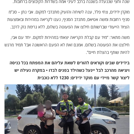
שנה וחצי שננעלה בשגגה ברכב לעיני אמהּ בשדרות הקיבוצים ברחובות.
מוקדן ידידים, צחי פלד, ענה לשיחה והזעיק מתנדבי למקום. אבי נתן – סג”מ
סניף רחובות ומשה אטיאס, מתנדב הסניף, נענו לקריאה במהירות ובאמצעות
הציוד הייעודי שברשותם חילצו את הפעוטה בשלום, ללא גרימת נזק לרכב.
משה מתאר: “מיד עם קבלת הקריאה יצאתי במהירות למקום. יחד עם אבי,
חילצנו את הפעוטה בשלום. אמנם זאת לא הפעם הראשונה אבל תמיד מרגש
להיות שותף בהצלת חיים”.
בידידים שבים וקוראים להורים לשאת עליהם את המפתח בכל כניסה
ויציאה מהרכב לבל יינעל כשהילד בפנים לבדו • במקרה נעילה יש
ליצור קשר מיידי עם מוקד ידידים: 1230 ללא כוכבית