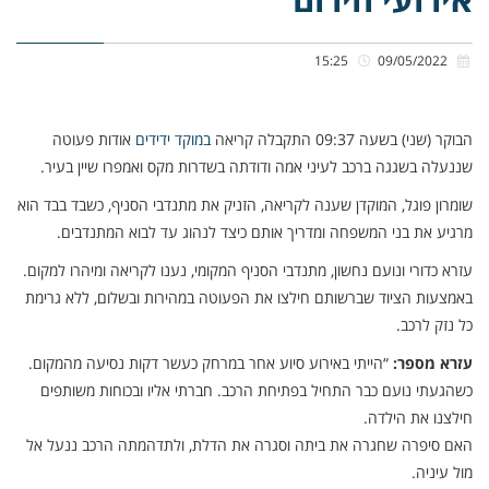
15:25
09/05/2022
הבוקר (שני) בשעה 09:37 התקבלה קריאה
במוקד ידידים
אודות פעוטה
שננעלה בשגגה ברכב לעיני אמה ודודתה בשדרות מקס ואמפרו שיין בעיר.
שומרון פוגל, המוקדן שענה לקריאה, הזניק את מתנדבי הסניף, כשבד בבד הוא
מרגיע את בני המשפחה ומדריך אותם כיצד לנהוג עד לבוא המתנדבים.
עזרא כדורי ונועם נחשון, מתנדבי הסניף המקומי, נענו לקריאה ומיהרו למקום.
באמצעות הציוד שברשותם חילצו את הפעוטה במהירות ובשלום, ללא גרימת
כל נזק לרכב.
עזרא מספר:
“הייתי באירוע סיוע אחר במרחק כעשר דקות נסיעה מהמקום.
כשהגעתי נועם כבר התחיל בפתיחת הרכב. חברתי אליו ובכוחות משותפים
חילצנו את הילדה.
האם סיפרה שחגרה את ביתה וסגרה את הדלת, ולתדהמתה הרכב ננעל אל
מול עיניה.