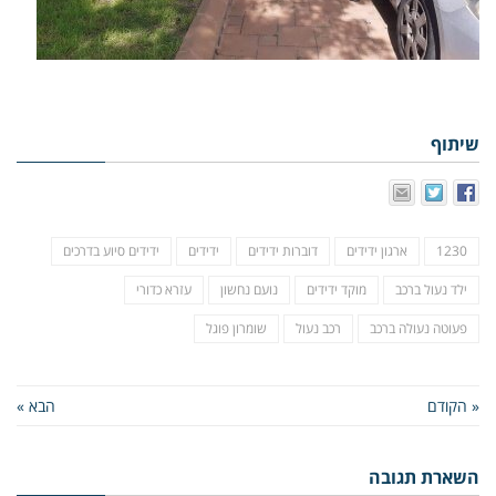
שיתוף
1230
ארגון ידידים
דוברות ידידים
ידידים
ידידים סיוע בדרכים
ילד נעול ברכב
מוקד ידידים
נועם נחשון
עזרא כדורי
פעוטה נעולה ברכב
רכב נעול
שומרון פוגל
« הקודם
הבא »
השארת תגובה