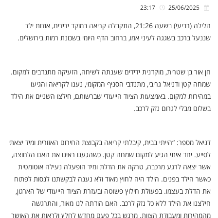
23:17
25/06/2025
הלילה (רביעי) בשעה 21:26, התקבלה קריאה במוקד ידידים, אודות ילד
שננעל ברכב בשגגה לעיני אמו, ברחוב הדף היומי בשכונת רמות בירושלים.
חן אור בן שטרית, מוקדנית ידידים שענתה לשיחה, הזעיקה מתנדבים למקום.
שמחה קטן ודניאל גריבי, מתנדבי הסניף המקומי, נענו לקריאה והגיעו
במהירות למקום. באמצעות הציוד הייעודי שברשותם, חילצו השניים את הילד
בשלום מבלי לגרום נזק לרכב.
דניאל מספר: “הייתי בבית, קיבלתי קריאה בקבוצת החירום האזורית ומיד יצאתי
לסייע. יחד איתי הגיע למקום שמחה קטן. כשהגענו ראינו את האם הלחוצה,
אשר יצאה לרגע מרכבה, טרקה את הדלת ומיד הופעלה נעילה אוטומטית
כאשר הילד בפנים. הילד היה לחוץ מאוד ולא נענה לבקשתנו לנסות לפתוח
את הדלת בעצמו. בפעולת חילוץ פשוטה ובעזרת הציוד הייעודי של הארגון,
חילצנו את הילד ללא כל נזק לרכב. האם הודתה לנו מאוד, והתרגשה
מהמהירות ומעבודת הצוות. מרגש בכל פעם מחדש לחלץ ולראות את האושר