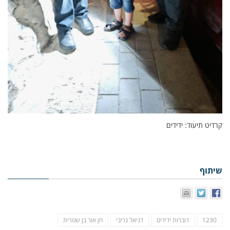
קרדיט תיעוד: ידידים
שיתוף
1230
דוברות ידידים
דניאל גריבי
חן אור בן שטרית