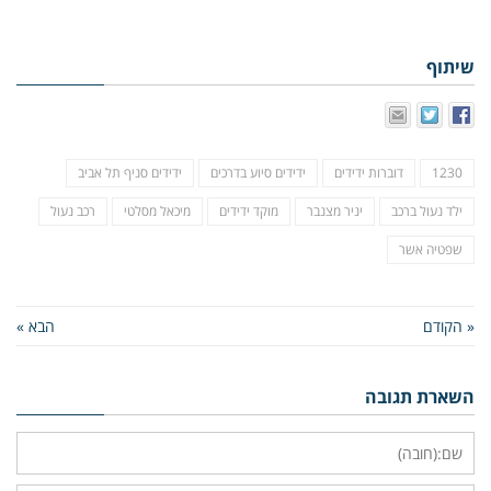
שיתוף
1230
דוברות ידידים
ידידים סיוע בדרכים
ידידים סניף תל אביב
ילד נעול ברכב
יניר מצנבר
מוקד ידידים
מיכאל מסלטי
רכב נעול
שפטיה אשר
« הקודם
הבא »
השארת תגובה