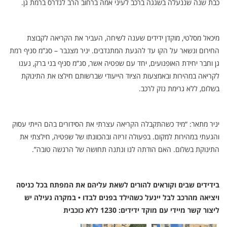
כבת שנה שננעלה בשגגה ברכב לעיני אמהּ ברחוב הרב לנדרס ברמת גן.
מיכאל מסלטי, מוקדן ידידים שענה לשיחה, העביר את הקריאה לקבוצת
החירום ונשאר על הקו עד להגעת המתנדבים. יניר מצנבר – סג”מ סניף רמת
גן וחבר יחידת האופנועים, יחד עם שפטיה אשר, סג”מ סניף בני ברק, נענו
לקריאה במהירות ובאמצעות הציוד הייעודי שברשותם חילצו את התינוקת
בשלום, ללא גרימת נזק לרכב.
יניר מתאר: “מיד כשהתקבלה הקריאה עצרתי את הסידורים בהם הייתי עסוק
והגעתי במהירות למקום. בפעולה זריזה ובהכוונתו של שפטיה, חילצתי את
התינוקת בשלום. האם הודתה לנו ונתנה תחושה של הרגשה טובה”.
בידידים שבים וקוראים להורים לשאת עליהם את המפתח בכל כניסה
ויציאה מהרכב לבל יינעל כשהילד בפנים לבדו • במקרה נעילה יש
ליצור קשר מיידי עם מוקד ידידים: 1230 ללא כוכבית