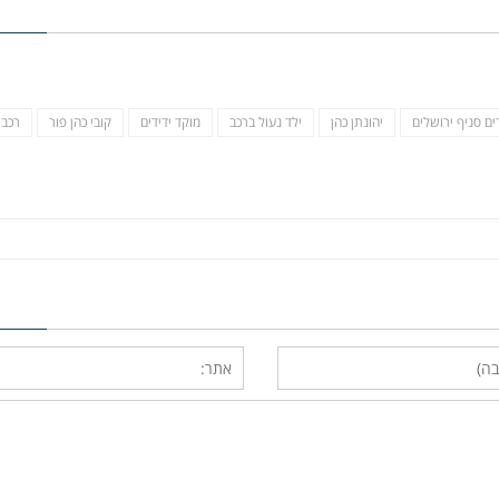
ים סניף ירושלים
יהונתן כהן
ילד נעול ברכב
מוקד ידידים
קובי כהן פור
רכב 