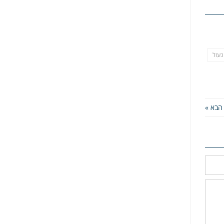
נעול
הבא »