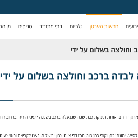
ירועים
חדשות הארגון
גלריות
בתי מתנדב
סניפים
מן הת
 וחולצה בשלום על ידי
לבדה ברכב וחולצה בשלום על ידי
קד החירום של ארגון ידידים, אודות תינוקת כבת שנה שננעלה ברכב בשגגה לעיני הוריהּ, ברחוב דרו
יע. יהונתן כהן וקובי כהן פור, מתנדבי צוות צפון ירושלים, נענו לקריאה ובאמצעות 