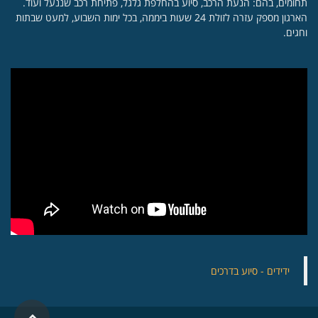
תחומים, בהם: הנעת הרכב, סיוע בהחלפת גלגל, פתיחת רכב שננעל ועוד.
הארגון מספק עזרה לזולת 24 שעות ביממה, בכל ימות השבוע, למעט שבתות
וחגים.
‏ידידים - סיוע בדרכים
גלילה