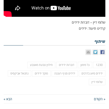
שלומי דיין – דוברות ידידים
קרדיט תיעוד: ידידים
שיתוף
1230
גל מימון
דוברות ידידים
חילוץ טבעת מאצבע
ידידים סיוע בדרכים
ידידים סניף רעננה
מוקד ידידים
נתנאל אביקסיס
שלומי דיין
« הקודם
הבא »