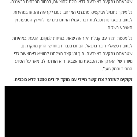
שטבעתה נתקעה באצבעה ללא יכולת להוציאה, ברחוב הפרחים ברעננה.
גל מימון ונתנאל אביקסיס, מתנדבי המרחב, נענו לקריאה והגיעו במהירות
לכתובת. בעדינות וסבלנות רבה, עמלו המתנדבים עד לחילוץ הטבעת מן
האצבע בשלום.
גל מספר: “מיד עם קבלת הקריאה יצאתי בזריזות למקום. הגעתי במהירות
לכתובת כשאליי חובר נתנאל. הבחנו בגברת בחודשי הריון מתקדמים,
שטבעתה נתקעה באצבעה. תוך זמן קצר הצלחנו להוציא באמצעות כלי
מיוחד של הארגון את הטבעת מהאצבע. היא הודתה לנו מאד על הסיוע
המהיר והמקצועי”.
זקוקים לעזרה? צרו קשר מיידי עם מוקד ידידים 1230 ללא כוכבית.