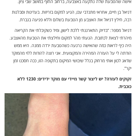
אישה שהטבעת שלה נתקעה באצבעה, ברחוב החוף במושב שבי ציון.
דניאל בן חיים, אחראי מתנדבי עכו, הגיע למקום בזריזות. בעדינות וסבלנות
רבה, חילץ דניאל את האצבע מן הטבעת בשלום וללא פגיעה בגברת.
דניאל מספר: “בדיוק התארגנתי ללכת לישון, ומיד כשקיבלתי את הקריאה
מיהרתי לצאת לכתובת. הגעתי מהר למקום וחילצתי את הטבעת מהאצבע.
היה כיף לראות כמה שהאישה נרגעה כשהטבעת ירדה ממנה. היא ממש
הודתה לי על העזרה המהירה והמקצועית. אני רוצה להודות ללוי מהמוקד
שדאג לכוון אותי מרחוק בגלל שיבושי המיקום בתקופה הזו, ככה חסכנו זמן
יקר”.
זקוקים לעזרה? יש ליצור קשר מיידי עם מוקד ידידים: 1230 ללא
כוכבית.