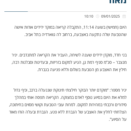
10:10
09/01/2025
היום (חמישי) בשעה 11:14, התקבלה קריאה במוקד ידידים אודות אישה
שהטבעת שלה נתקעה באצבעה, ברחוב לה גווארדיה בתל אביב.
בני חדד, מוקדן ידידים שענה לשיחה, העביר את הקריאה למתנדבים. יניר
מנצבר – סג”מ סניף רמת גן, הגיע למקום בזריזות, ובעדינות וסבלנות רבה,
חילץ את האצבע מן הטבעת בשלום וללא פגיעה בגברת.
יניר מספר: “מוקדם יותר הבוקר חילצתי תינוקת שננעלה ברכב, וכיף גדול
למלא את היום בסיוע נוסף לאדם במצוקה. הקריאה תפסה אותי במהלך
סידורים ורכבתי במהירות למקום. למרות עובי הטבעת וקושי מסוים בחיתוכה,
הצלחתי לחלץ את האצבע של הגברת ללא פגע. הגברת ובעלה הודו מאוד
על הסיוע”.