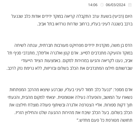
14:06
06/03/2024
היום (רביעי) בשעת ערב התקבלה קריאה במוקד ידידים אודות כלב שננעל
ברכב בשגגה לעיני בעליו, ברחוב שדרות נורדאו בתל אביב.
הדס בן משה, מוקדנית ידידים מפרויקט מעורבות חברתית, ענתה לשיחה
במוקד והזעיקה מתנדבים לסייע. אדם קטן ואלגרה אלימלך, מתנדבי סניף תל
אביב, נענו לקריאה והגיעו במהירות למקום. באמצעות הציוד הייעודי
שברשותם חילצו המתנדבים את הכלב בשלום ובזריזות, ללא גרימת נזק לרכב.
אדם מספר: “ננעל כלב חמוד לעיני בעליו, שברגע שיצאו מהרכב המפתחות
נשארו על המושב, והופעלה נעילה אוטומטית. יצאתי למקום מהבית, והגעתי
תוך דקות ספורות. אליי הצטרפה אלגרה ובשיתוף פעולה מוצלח חילצנו את
הכלב בשלום. בעל הכלב שיבח את מהירות ההגעה שלנו והחילוץ הזריז.
תחושה מטורפת כל פעם מחדש.”