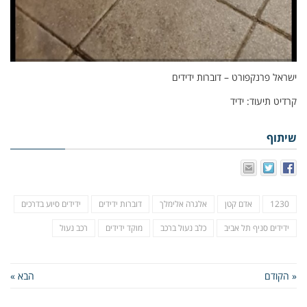
ישראל פרנקפורט – דוברות ידידים
קרדיט תיעוד: ידיד
שיתוף
1230
אדם קטן
אלגרה אלימלך
דוברות ידידים
ידידים סיוע בדרכים
ידידים סניף תל אביב
כלב נעול ברכב
מוקד ידידים
רכב נעול
« הקודם
הבא »