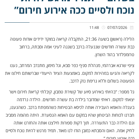
נוכח ולסיים ככה אירוע חירום”
11:48
07/07/2026
הלילה (ראשון) בשעה 21:36, התקבלה קריאה במוקד ידידים אודות פעוטה
כבת עשרה חודשים שננעלה ברכב בשגגה לעיני אמהּ וסבתהּ, ברחוב
טרומפלדור בהוד השרון.
ציפי שרגא אברהמי, מנהלת סניף כפר סבא, וגל מימון, מתנדב המרחב, נענו
לקריאה והגיעו במהירות למקום. באמצעות הציוד הייעודי שברשותם חילצו את
הפעוטה בשלום וללא גרימת נזק לרכב.
גל מספר: “בהיותי באירוע סיוע של קשירת טמבון, קיבלתי קריאת חירום וישר
יצאתי למקום. ראיתי שמדובר בילדה בת עשרה חודשים. הילדה נרדמה
בעגלה והאמא העבירה אותה לכיסא הבטיחות כשהמפתח ברכב. כשהגענו,
חברנו לכוחות הביטחון שהיו במקום עם האמא הנסערת. היתה מהומה מסביב
וגם הילדה כבר התעוררה. תוך דקות ספורות חילצנו אותה והחזרנו אותה
לחיק אמהּ. האם והסבתא כמובן הודו לנו מאוד. תמיד מרגש להיות נוכח ולסיים
ככה אירוע חירום.”