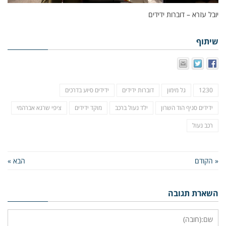
יובל עזרא – דוברות ידידים
שיתוף
1230
גל מימון
דוברות ידידים
ידידים סיוע בדרכים
ידידים סניף הוד השרון
ילד נעול ברכב
מוקד ידידים
ציפי שרגא אברהמי
רכב נעול
« הקודם
הבא »
השארת תגובה