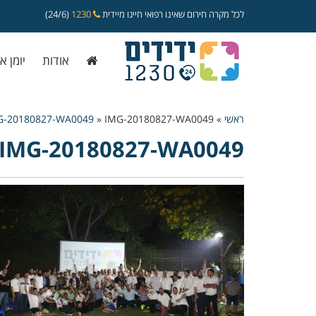
לכל מקרה חירום שאינו רפואי חייגו מיידית
1230
(24/6)
אודות
יומן א
ראשי
»
IMG-20180827-WA0049
»
G-20180827-WA0049
IMG-20180827-WA0049