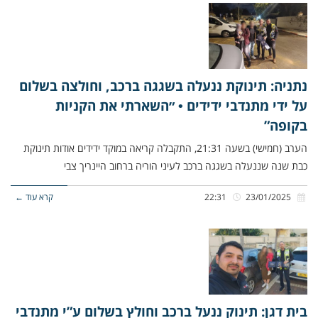
נתניה: תינוקת ננעלה בשגגה ברכב, וחולצה בשלום
על ידי מתנדבי ידידים • ״השארתי את הקניות
בקופה”
הערב (חמישי) בשעה 21:31, התקבלה קריאה במוקד ידידים אודות תינוקת
כבת שנה שננעלה בשגגה ברכב לעיני הוריה ברחוב היינריך צבי
23/01/2025
22:31
קרא עוד ←
בית דגן: תינוק ננעל ברכב וחולץ בשלום ע”י מתנדבי