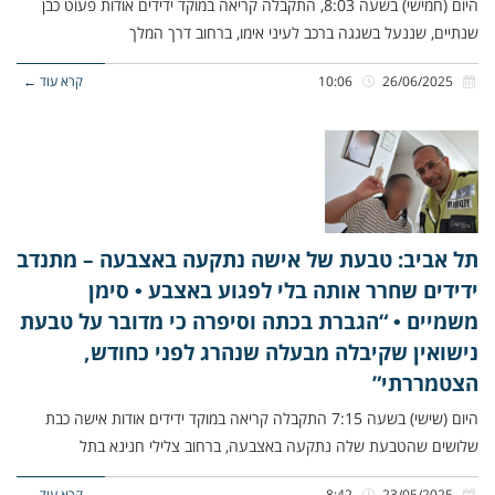
היום (חמישי) בשעה 8:03, התקבלה קריאה במוקד ידידים אודות פעוט כבן
שנתיים, שננעל בשגגה ברכב לעיני אימו, ברחוב דרך המלך
26/06/2025
10:06
קרא עוד ←
תל אביב: טבעת של אישה נתקעה באצבעה – מתנדב
ידידים שחרר אותה בלי לפגוע באצבע • סימן
משמיים • “הגברת בכתה וסיפרה כי מדובר על טבעת
נישואין שקיבלה מבעלה שנהרג לפני כחודש,
הצטמררתי”
היום (שישי) בשעה 7:15 התקבלה קריאה במוקד ידידים אודות אישה כבת
שלושים שהטבעת שלה נתקעה באצבעה, ברחוב צלילי חנינא בתל
23/05/2025
8:42
קרא עוד ←