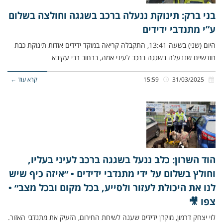
בני ברק: תינוקת ננעלה ברכב בשגגה וחולצה בשלום
ע”י מתנדבי ידידים
היום (שני) בשעה 13:41, התקבלה קריאה במוקד ידידים אודות תינוקת כבת
חודשיים שננעלה בשגגה ברכב לעיני אמהּ, ברחוב רבי עקיבא
31/03/2025
15:59
קרא עוד ←
הוד השרון: כלב ננעל בשגגה ברכב לעיני בעליו,
וחולץ בשלום על ידי מתנדבי ידידים • ״איזה כיף שיש
לנו את היכולת לעזור ולסייע, בכל מקום ובכל מצב״ •
צפו 🎥
לוי יצחק דרמון, מוקדן ידידים שענה לשיחת החירום, הזעיק את מתנדבי האזור.