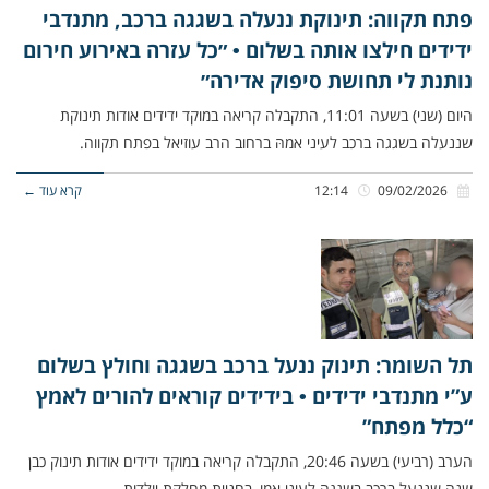
פתח תקווה: תינוקת ננעלה בשגגה ברכב, מתנדבי
ידידים חילצו אותה בשלום • ״כל עזרה באירוע חירום
נותנת לי תחושת סיפוק אדירה״
היום (שני) בשעה 11:01, התקבלה קריאה במוקד ידידים אודות תינוקת
שננעלה בשגגה ברכב לעיני אמהּ ברחוב הרב עוזיאל בפתח תקווה.
09/02/2026
12:14
קרא עוד ←
תל השומר: תינוק ננעל ברכב בשגגה וחולץ בשלום
ע”י מתנדבי ידידים • בידידים קוראים להורים לאמץ
“כלל מפתח”
הערב (רביעי) בשעה 20:46, התקבלה קריאה במוקד ידידים אודות תינוק כבן
שנה שננעל ברכב בשגגה לעיני אמו, בחניית מחלקת יולדות