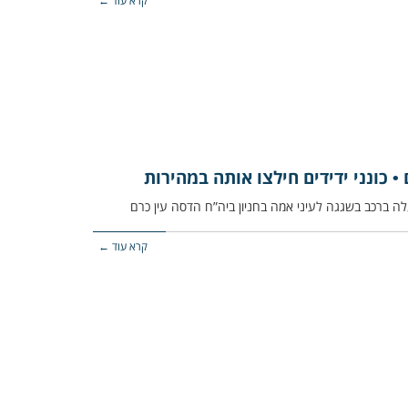
קרא עוד ←
• כונני ידידים חילצו אותה במהירות
קרא עוד ←