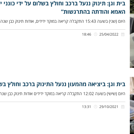
בית וגן: תינוק ננעל ברכב וחולץ בשלום על ידי כונני 
האמא והודתה בהתרגשות”
היום (שני) בשעה 15:43 התקבלה קריאה במוקד ידידים, אודות תינוק כבן שנה שננעל בשגגה ברכב לעיני אמו, ברחוב בית וגן
18:46
25/04/2022
בית וגן: ביציאה מהמעון ננעל התינוק ברכב וחולץ בשלו
היום (שישי) בשעה 12:02 התקבלה קריאה במוקד ידידים אודות תינוק כבן שנתיים, שננעל בשגגה לעיני אמו ברחוב הפסגה בשכונת בית־וגן
13:31
29/10/2021