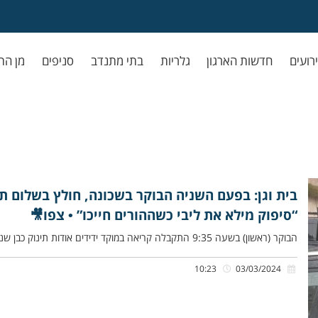
ירועים
חדשות הארגון
גלריות
בתי מתנדב
סניפים
מן הת
בית וגן: בפעם השניה הבוקר בשכונה, חולץ בשלום תינ
“סיפוק מילא את ליבי כשההורים חייכו” • צפו🎥
הבוקר (ראשון) בשעה 9:35 התקבלה קריאה במוקד ידידים אודות תינוק כבן שנה, שננעל בשגגה ברכב לעיני הוריו ברחוב השופט בנימין
10:23
03/03/2024