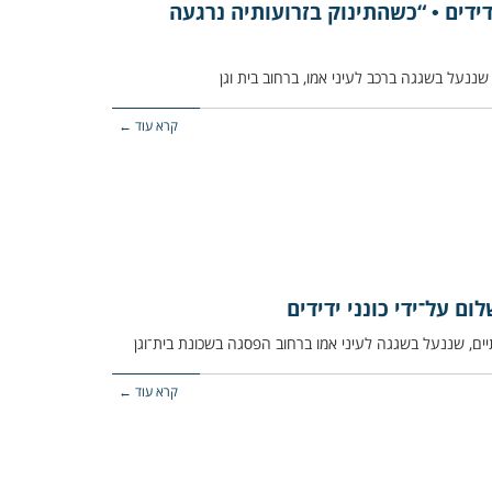
ידידים • “כשהתינוק בזרועותיה נרגעה
קרא עוד ←
ם על־ידי כונני ידידים
קרא עוד ←