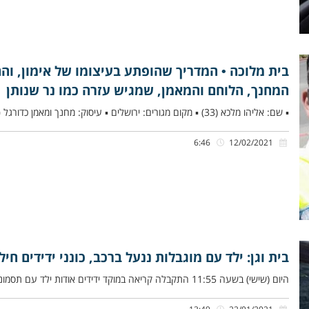
בית מלוכה • המדריך שהופתע בעיצומו של אימון, והחס
המחנך, הלוחם והמאמן, שמגיש עזרה כמו נר שנותן
▪ שם: אליהו מלכא (33) ▪ מקום מגורים: ירושלים ▪ עיסוק: מחנך ומאמן כדורגל ▪ תפקיד בארגון: כונן ▪ זמן
6:46
12/02/2021
בית וגן: ילד עם מוגבלות ננעל ברכב, כונני ידידים חי
היום (שישי) בשעה 11:55 התקבלה קריאה במוקד ידידים אודות ילד עם תסמונת דאון שננעל בשגגה לעיני אביו ברחוב עוזיאל בשכונת