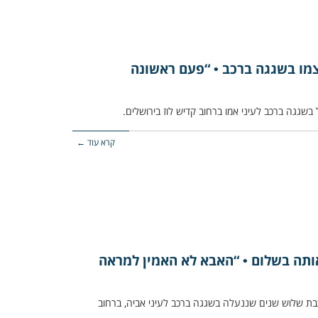
צמו בשגגה ברכב • “פעם ראשונה
קרא עוד ←
אותה בשלום • “האבא לא האמין למראה