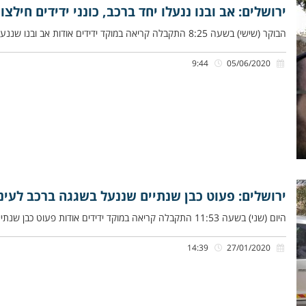
ירושלים: אב ובנו ננעלו יחד ברכב, כונני ידידים חילצ
הבוקר (שישי) בשעה 8:25 התקבלה קריאה במוקד ידידים אודות אב ובנו שננעלו בשגגה ברכב ברחוב הסביון בקרית מנחם בירושלים. מתברר
9:44
05/06/2020
ירושלים: פעוט כבן שנתיים שננעל בשגגה ברכב לעיני א
היום (שני) בשעה 11:53 התקבלה קריאה במוקד ידידים אודות פעוט כבן שנתיים שננעל ברכב בשגגה לעיני אביו בחניון המרכז הרפואי
14:39
27/01/2020