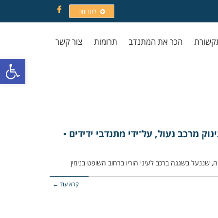
לתרומה
Facebook
קשורת
הכר את המתנדב
תרומות
צור קשר
פתח סרגל
וק מרכב נעול, על־ידי מתנדבי ידידים •
קרא עוד ←