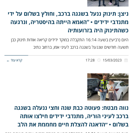
ניצן: תינוק ננעל בשגגה ברכב, וחולץ בשלום על ידי
מתנדבי ידידים • “האמא הייתה בהיסטריה, ונרגעה
כשהתינוק היה בזרועותיה
היום (רביעי) בשעה 16:14 התקבלה במוקד ידידים קריאה אודות תינוק כבן
תשעה חודשים שננעל בשגגה ברכב לעיני אמו, ברחוב נתיב
15/03/2023
17:28
קרא עוד ←
נווה מבטח: פעוטה כבת שנה וחצי ננעלה בשגגה
ברכב לעיני הוריה, מתנדבי ידידים חילצו אותה
בשלום • ״הדאגה להצלת חיים מחממת את הלב