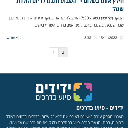
חילץ אותו בשלום • “השבוע חגגנו לו יום הולדת
שנה”
הבוקר (שלישי) בשעה 7:30 התקבלה קריאה במוקד ידידים אודות תינוק כבן
שנה שננעל בשגגה ברכב לעיני אמו, ברחוב השחף ביישוב
15/11/2022
8:38
קרא עוד ←
1
2
ידידים - סיוע בדרכים
הארגון מספק עזרה ראשונה לא רפואית ללא כל עלות, בדרכים ובבתים בשלל
תחומים, בהם: הנעת הרכב, סיוע בהחלפת גלגל, פתיחת רכב שננעל ועוד.