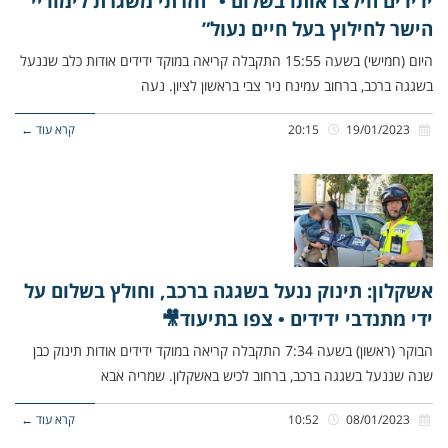
ידידים חילצו אותו בשלום • “חזרתי משגרת לימודיי
הישר לחילוץ בעל חיים נעול”
היום (חמישי) בשעה 15:55 התקבלה קריאה במוקד ידידים אודות כלב שננעל
בשגגה ברכב, ברחוב עמינח ניר צבי בראשון לציון. נעה
19/01/2023
20:15
קרא עוד ←
אשקלון: תינוק ננעל בשגגה ברכב, וחולץ בשלום על
ידי מתנדבי ידידים • צפו בתיעוד🎥
הבוקר (ראשון) בשעה 7:34 התקבלה קריאה במוקד ידידים אודות תינוק כבן
שנה שננעל בשגגה ברכב, ברחוב לכיש באשקלון. שמריה אבא
08/01/2023
10:52
קרא עוד ←