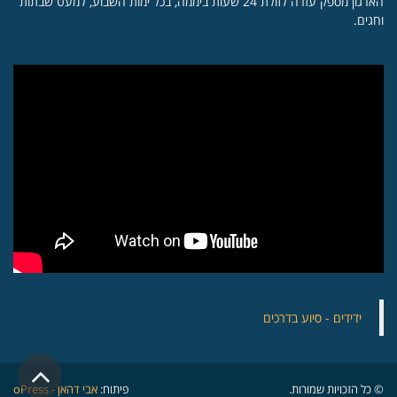
הארגון מספק עזרה לזולת 24 שעות ביממה, בכל ימות השבוע, למעט שבתות
וחגים.
‏ידידים - סיוע בדרכים
גלילה
© כל הזכויות שמורות.
פיתוח:
אבי דהאן - oPress