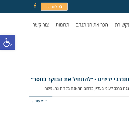
לתרומה
Facebook
קשורת
הכר את המתנדב
תרומות
צור קשר
פתח סרגל
תנדבי ידידים • ״להתחיל את הבוקר בחסד״
קרא עוד ←