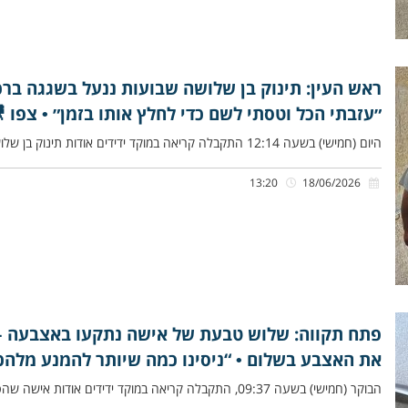
ראש העין: תינוק בן שלושה שבועות ננעל בשגגה ברכב
״עזבתי הכל וטסתי לשם כדי לחלץ אותו בזמן״ • צפו 
היום (חמישי) בשעה 12:14 התקבלה קריאה במוקד ידידים אודות תינוק בן שלושה שבועות שננעל בשגגה ברכב לעיני אמו, ברחוב אליהו
13:20
18/06/2026
פתח תקווה: שלוש טבעת של אישה נתקעו באצבעה – 
את האצבע בשלום • “ניסינו כמה שיותר להמנע מלהכ
הבוקר (חמישי) בשעה 09:37, התקבלה קריאה במוקד ידידים