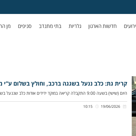
ירועים
חדשות הארגון
גלריות
בתי מתנדב
סניפים
מן הת
קרית גת: כלב ננעל בשגגה ברכב, וחולץ בשלום ע”י מ
היום (שישי) בשעה 9:00 התקבלה קריאה במוקד ידידים אודות כלב שננעל בשגגה ברכב לעיני בעליו, ברחוב התאנה בקרית גת. משה
10:15
19/06/2026