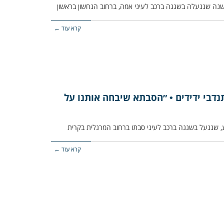
קרא עוד ←
נדבי ידידים • ״הסבתא שיבחה אותנו על
קרא עוד ←