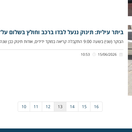
ביתר עילית: תינוק ננעל לבדו ברכב וחולץ בשלום על־י
הבוקר (שני) בשעה 9:00 התקבלה קריאה במוקד ידידים, אודות תינוק כבן שנה וחצי שננעל ברכב בשגגה לעיני הוריו, ברחוב מוצפי
10:53
15/06/2026
10
11
12
13
14
15
16