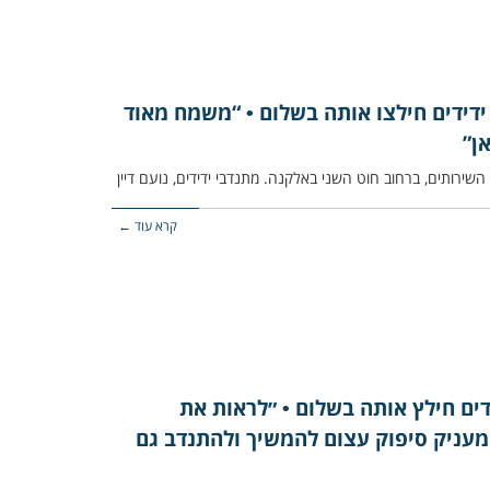
ם, מתנדבי ידידים חילצו אותה בשלום • “משמח מאוד
ן”
ירותים, ברחוב חוט השני באלקנה. מתנדבי ידידים, נועם דיין
קרא עוד ←
דים חילץ אותה בשלום • ״לראות את
עניק סיפוק עצום להמשיך ולהתנדב גם