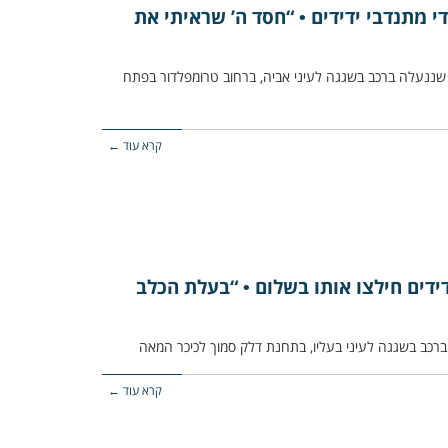
 מתנדבי ידידים • “חסד ה’ שראיתי את
שננעלה ברכב בשגגה לעיני אביה, ברחוב טרומפלדור בפתח
קרא עוד ←
ידים חילצו אותו בשלום • “בעלת הכלב
קרא עוד ←