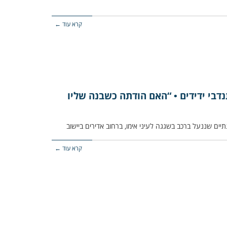
קרא עוד ←
נדבי ידידים • “האם הודתה כשבנה שליו
קרא עוד ←