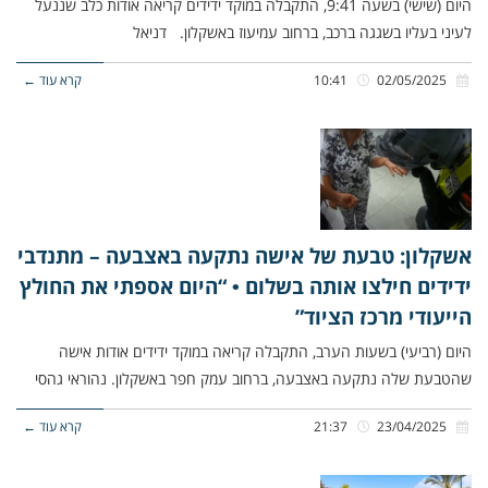
היום (שישי) בשעה 9:41, התקבלה במוקד ידידים קריאה אודות כלב שננעל
לעיני בעליו בשגגה ברכב, ברחוב עמיעוז באשקלון. דניאל
02/05/2025
10:41
קרא עוד ←
אשקלון: טבעת של אישה נתקעה באצבעה – מתנדבי
ידידים חילצו אותה בשלום • “היום אספתי את החולץ
הייעודי מרכז הציוד”
היום (רביעי) בשעות הערב, התקבלה קריאה במוקד ידידים אודות אישה
שהטבעת שלה נתקעה באצבעה, ברחוב עמק חפר באשקלון. נהוראי גהסי
23/04/2025
21:37
קרא עוד ←