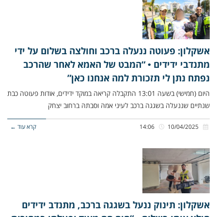
אשקלון: פעוטה ננעלה ברכב וחולצה בשלום על ידי
מתנדבי ידידים • “המבט של האמא לאחר שהרכב
נפתח נתן לי תזכורת למה אנחנו כאן”
היום (חמישי) בשעה 13:01 התקבלה קריאה במוקד ידידים, אודות פעוטה כבת
שנתיים שננעלה בשגגה ברכב לעיני אמהּ וסבתהּ ברחוב יצחק
10/04/2025
14:06
קרא עוד ←
אשקלון: תינוק ננעל בשגגה ברכב, מתנדב ידידים