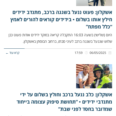
אשקלון: פעוט ננעל בשגגה ברכב, מתנדב ידידים
חילץ אותו בשלום • בידידים קוראים להורים לאמץ
“כלל מפתח”
היום (שלישי) בשעה 16:03 התקבלה קריאה במוקד ידידים אודות פעוט כבן
שלוש שננעל בשגגה ברכב לעיני סבתו, ברחוב הבוסתן באשקלון.
06/05/2025
17:59
קרא עוד ←
אשקלון: כלב ננעל ברכב וחולץ בשלום על ידי
מתנדבי ידידים • “תחושת סיפוק עצומה בייחוד
שמדובר בחסד לפני שבת”